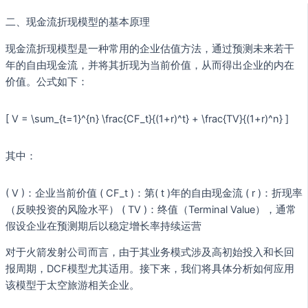
二、现金流折现模型的基本原理
现金流折现模型是一种常用的企业估值方法，通过预测未来若干
年的自由现金流，并将其折现为当前价值，从而得出企业的内在
价值。公式如下：
[ V = \sum_{t=1}^{n} \frac{CF_t}{(1+r)^t} + \frac{TV}{(1+r)^n} ]
其中：
( V )：企业当前价值 ( CF_t )：第( t )年的自由现金流 ( r )：折现率
（反映投资的风险水平） ( TV )：终值（Terminal Value），通常
假设企业在预测期后以稳定增长率持续运营
对于火箭发射公司而言，由于其业务模式涉及高初始投入和长回
报周期，DCF模型尤其适用。接下来，我们将具体分析如何应用
该模型于太空旅游相关企业。