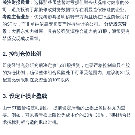
关注财报质量
：选择那些虽然暂时亏损但财务状况相对健康的公
司，避免投资于频繁修改财务数据或存在明显造假嫌疑的企业。
考察主营业务
：优先考虑具备明确转型方向且所在行业前景良好
的ST股，而非单纯依靠变卖资产维持生计的公司。
分析股东背
景
：大股东实力雄厚、具有较强资源整合能力的ST股，通常更有
希望实现成功重组。
2.
控制仓位比例
即使经过充分研究后决定参与ST股投资，也要严格控制单只个股
的持仓比例，确保整体组合风险处于可承受范围内。建议将ST股
配置比例限制在总资金的10%以内。
3.
设定止损止盈线
由于ST股价格波动剧烈，提前设定清晰的止损止盈目标尤为重
要。例如，可以将亏损上限设为成本价的20%-30%，同时结合技
术指标判断合适的退出时机。