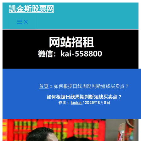
跳
凯金斯股票网
至
Main
内
Menu
容
首页
如何根据日线周期判断短线买卖点？
如何根据日线周期判断短线买卖点？
作者：
laokai
/
2025年8月8日