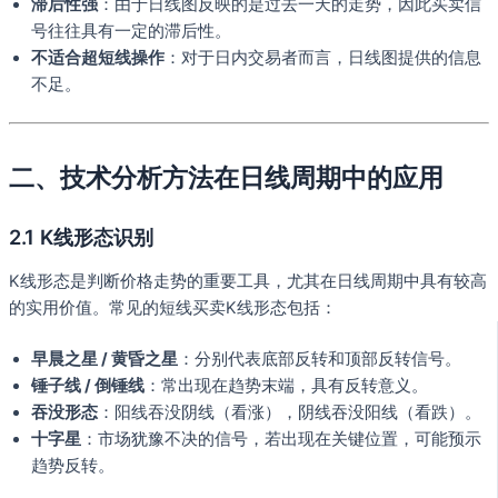
滞后性强
：由于日线图反映的是过去一天的走势，因此买卖信
号往往具有一定的滞后性。
不适合超短线操作
：对于日内交易者而言，日线图提供的信息
不足。
二、技术分析方法在日线周期中的应用
2.1 K线形态识别
K线形态是判断价格走势的重要工具，尤其在日线周期中具有较高
的实用价值。常见的短线买卖K线形态包括：
早晨之星 / 黄昏之星
：分别代表底部反转和顶部反转信号。
锤子线 / 倒锤线
：常出现在趋势末端，具有反转意义。
吞没形态
：阳线吞没阴线（看涨），阴线吞没阳线（看跌）。
十字星
：市场犹豫不决的信号，若出现在关键位置，可能预示
趋势反转。