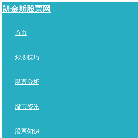
跳
凯金斯股票网
至
内
容
首页
炒股技巧
股票分析
股市资讯
股票知识