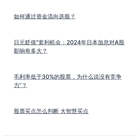
如何通过资金流向选股？
日元贬值”套利机会：2024年日本加息对A股
影响有多大？
毛利率低于30%的股票，为什么说没有竞争
力”？
股票买点怎么判断 大智慧买点