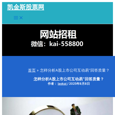
跳
凯金斯股票网
至
Main
内
Menu
容
首页
怎样分析A股上市公司互动易”回答质量？
怎样分析A股上市公司互动易”回答质量？
作者：
laokai
/
2025年8月8日