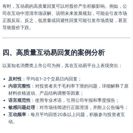
有时，互动易的高质量回复可以对股价产生积极影响。例如，公
司在互动中澄清市场误解、说明未来发展规划，可能会引发市场
正面反应。反之，低质量或回避性回复可能引发市场质疑，甚至
导致股价下跌。
四、高质量互动易回复的案例分析
以某知名消费类上市公司为例，其在互动易平台上表现突出：
及时性
：平均在1-2个交易日内回复；
内容完整性
：对投资者关于毛利率下滑的问题，详细解释了原
材料价格波动、产品结构调整等因素；
语言规范性
：使用专业术语，引用公司年报和季度报告；
敏感问题处理
：对市场传闻进行正面澄清，并附上公告编号；
互动频率
：每月平均回答20条以上问题，积极参与投资者互
动。