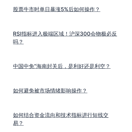
股票牛市时单日暴涨5%后如何操作？
RSI指标进入极端区域！沪深300会物极必反
吗？
中国中免”海南封关后，是利好还是利空？
如何避免被市场情绪影响操作？
如何结合资金流向和技术指标进行短线交
易？