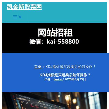
跳
凯金斯股票网
至
Main
内
Menu
容
首页
KDJ指标超买超卖后如何操作？
KDJ指标超买超卖后如何操作？
作者：
laokai
/
2025年8月23日