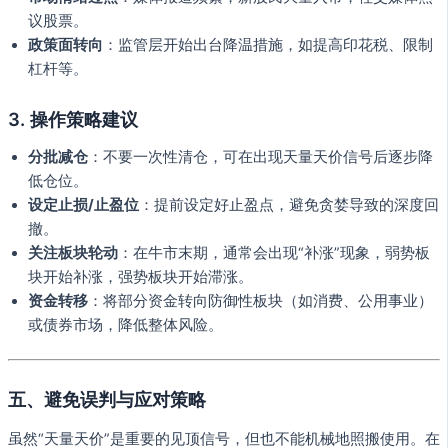
议股票。
政策面转向
：监管层开始出台降温措施，如提高印花税、限制
杠杆等。
3.
操作策略建议
分批减仓
：不要一次性清仓，可在出现天量天价信号后逐步降
低仓位。
设定止损/止盈位
：提前设定好止盈点，避免贪婪导致的深度回
撤。
关注板块轮动
：在牛市末期，通常会出现“补涨”现象，弱势板
块开始补涨，强势板块开始滞涨。
资金转移
：将部分资金转向防御性板块（如消费、公用事业）
或债券市场，降低整体风险。
五、避免误判与应对策略
虽然“天量天价”是重要的见顶信号，但也不能机械地照搬使用。在