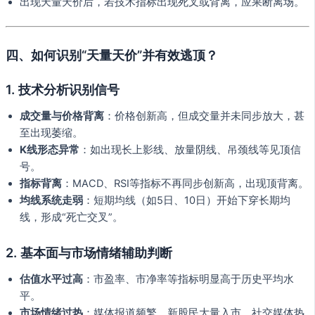
出现天量天价后，若技术指标出现死叉或背离，应果断离场。
四、如何识别“天量天价”并有效逃顶？
1.
技术分析识别信号
成交量与价格背离
：价格创新高，但成交量并未同步放大，甚
至出现萎缩。
K线形态异常
：如出现长上影线、放量阴线、吊颈线等见顶信
号。
指标背离
：MACD、RSI等指标不再同步创新高，出现顶背离。
均线系统走弱
：短期均线（如5日、10日）开始下穿长期均
线，形成“死亡交叉”。
2.
基本面与市场情绪辅助判断
估值水平过高
：市盈率、市净率等指标明显高于历史平均水
平。
市场情绪过热
：媒体报道频繁，新股民大量入市，社交媒体热