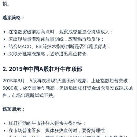
损。
逃顶策略：
在指数突破前期高点时，观察成交量是否持续放大；
若出现放量滞涨或放量阴线，应警惕市场反转；
结合MACD、RSI等技术指标判断是否出现顶背离；
采取分批减仓策略，逐步退出高位持仓。
2.
2015年中国A股杠杆牛市顶部
2015年6月，A股再次出现“天量天价”现象。上证指数短暂突破
5000点，成交量屡创新高，但随后因杠杆资金爆仓引发踩踏式抛
售，市场出现断崖式下跌。
逃顶启示：
杠杆推动的牛市往往来得快去得也快；
在市场普遍看多、媒体狂热宣传时，要保持理性；