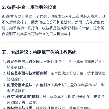
2.
彼得·林奇：麦当劳的投资
彼得·林奇曾分享过一个案例：他在麦当劳刚上市时买入股票，但
不久后就卖掉了，因为他担心公司扩张过快。然而，几年后他发
现，如果当初一直持有，收益将是他实际获利的几十倍。这个案
例说明了过早卖出可能带来的巨大机会成本。
五、实战建议：构建属于你的止盈系统
设定合理的止盈区间
：根据行业特性、企业成长周期设定不同
的止盈目标。
结合基本面与技术面判断
：基本面决定长期价值，技术面辅助
短期操作。
使用分批止盈法
：如盈利20%卖出1/3，盈利30%卖出1/3，剩
余继续持有。
设立“观察清单”机制
：对于优质标的，即使部分止盈，也要持
续跟踪，防止误卖。
保持学习与反思
：持续提升投资认知，避免重复犯错。