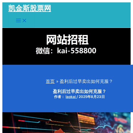
跳
凯金斯股票网
至
Main
内
Menu
容
首页
盈利后过早卖出如何克服？
盈利后过早卖出如何克服？
作者：
laokai
/
2025年8月23日