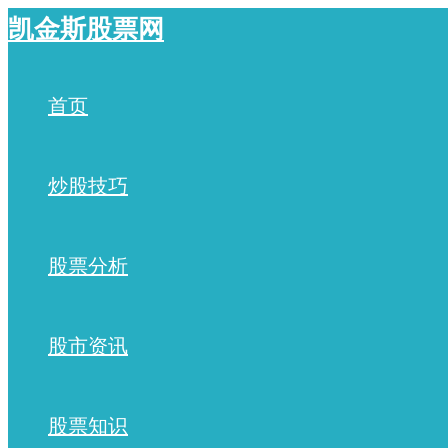
跳
凯金斯股票网
至
内
容
首页
炒股技巧
股票分析
股市资讯
股票知识