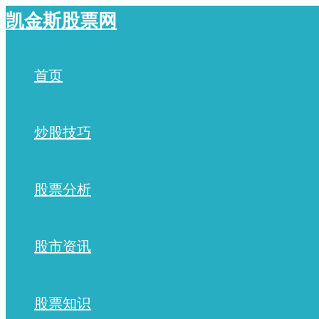
跳
凯金斯股票网
至
内
容
首页
炒股技巧
股票分析
股市资讯
股票知识