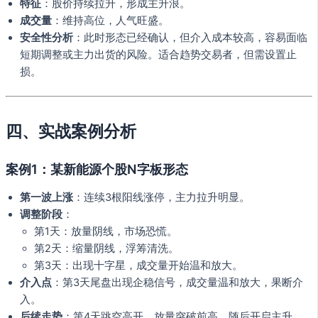
特征
：股价持续拉升，形成主升浪。
成交量
：维持高位，人气旺盛。
安全性分析
：此时形态已经确认，但介入成本较高，容易面临
短期调整或主力出货的风险。适合趋势交易者，但需设置止
损。
四、实战案例分析
案例1：某新能源个股N字板形态
第一波上涨
：连续3根阳线涨停，主力拉升明显。
调整阶段
：
第1天：放量阴线，市场恐慌。
第2天：缩量阴线，浮筹清洗。
第3天：出现十字星，成交量开始温和放大。
介入点
：第3天尾盘出现企稳信号，成交量温和放大，果断介
入。
后续走势
：第4天跳空高开，放量突破前高，随后开启主升