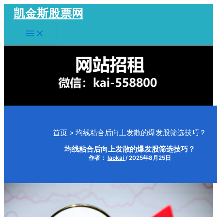
跳
凯金斯股票网
至
Main
内
Menu
容
首页
均线粘合后向上发散的爆发股筛选技巧？
均线粘合后向上发散的爆发股筛选技巧？
作者：
laokai
/
2025年8月25日