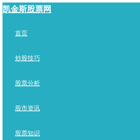
跳
凯金斯股票网
至
内
容
首页
炒股技巧
股票分析
股市资讯
股票知识