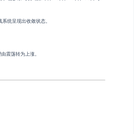
线系统呈现出收敛状态。
望由震荡转为上涨。