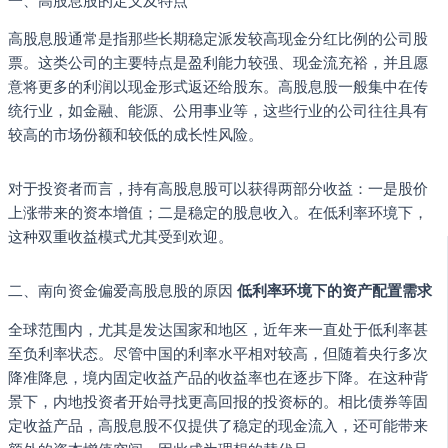
一、高股息股的定义及特点
高股息股通常是指那些长期稳定派发较高现金分红比例的公司股
票。这类公司的主要特点是盈利能力较强、现金流充裕，并且愿
意将更多的利润以现金形式返还给股东。高股息股一般集中在传
统行业，如金融、能源、公用事业等，这些行业的公司往往具有
较高的市场份额和较低的成长性风险。
对于投资者而言，持有高股息股可以获得两部分收益：一是股价
上涨带来的资本增值；二是稳定的股息收入。在低利率环境下，
这种双重收益模式尤其受到欢迎。
二、南向资金偏爱高股息股的原因
低利率环境下的资产配置需求
全球范围内，尤其是发达国家和地区，近年来一直处于低利率甚
至负利率状态。尽管中国的利率水平相对较高，但随着央行多次
降准降息，境内固定收益产品的收益率也在逐步下降。在这种背
景下，内地投资者开始寻找更高回报的投资标的。相比债券等固
定收益产品，高股息股不仅提供了稳定的现金流入，还可能带来