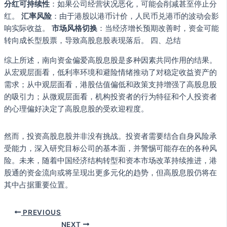
分红可持续性
：如果公司经营状况恶化，可能会削减甚至停止分
红。
汇率风险
：由于港股以港币计价，人民币兑港币的波动会影
响实际收益。
市场风格切换
：当经济增长预期改善时，资金可能
转向成长型股票，导致高股息股表现落后。 四、总结
综上所述，南向资金偏爱高股息股是多种因素共同作用的结果。
从宏观层面看，低利率环境和避险情绪推动了对稳定收益资产的
需求；从中观层面看，港股估值偏低和政策支持增强了高股息股
的吸引力；从微观层面看，机构投资者的行为特征和个人投资者
的心理偏好决定了高股息股的受欢迎程度。
然而，投资高股息股并非没有挑战。投资者需要结合自身风险承
受能力，深入研究目标公司的基本面，并警惕可能存在的各种风
险。未来，随着中国经济结构转型和资本市场改革持续推进，港
股通的资金流向或将呈现出更多元化的趋势，但高股息股仍将在
其中占据重要位置。
PREVIOUS
NEXT