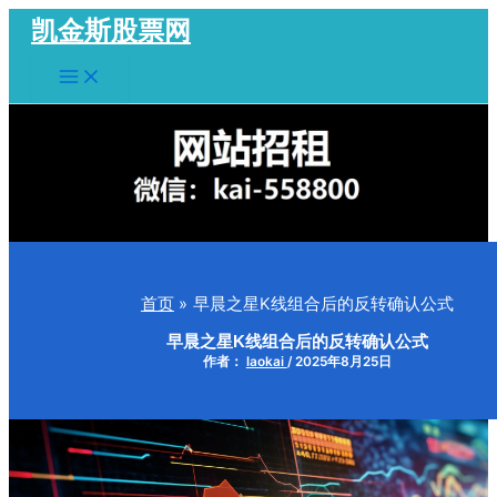
跳
凯金斯股票网
至
Main
内
Menu
容
首页
早晨之星K线组合后的反转确认公式
早晨之星K线组合后的反转确认公式
作者：
laokai
/
2025年8月25日