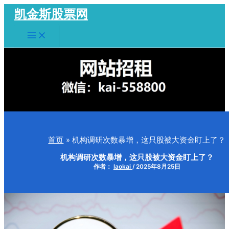
跳
凯金斯股票网
至
Main
内
Menu
容
首页
机构调研次数暴增，这只股被大资金盯上了？
机构调研次数暴增，这只股被大资金盯上了？
作者：
laokai
/
2025年8月25日