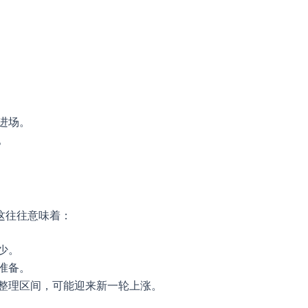
进场。
。
这往往意味着：
少。
准备。
整理区间，可能迎来新一轮上涨。