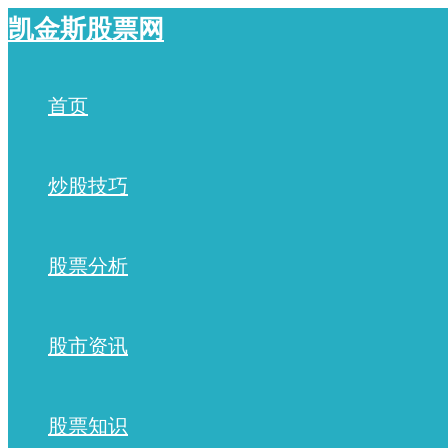
跳
凯金斯股票网
至
内
容
首页
炒股技巧
股票分析
股市资讯
股票知识