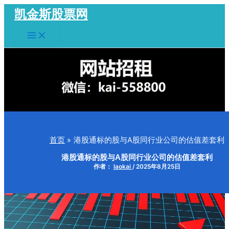
跳
凯金斯股票网
至
Main
内
Menu
容
首页
港股通标的股与A股同行业公司的估值差套利
港股通标的股与A股同行业公司的估值差套利
作者：
laokai
/
2025年8月25日