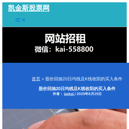
跳
凯金斯股票网
至
Main
内
Menu
容
首页
股价回抽20日均线且K线收阳的买入条件
股价回抽20日均线且K线收阳的买入条件
作者：
laokai
/
2025年8月25日