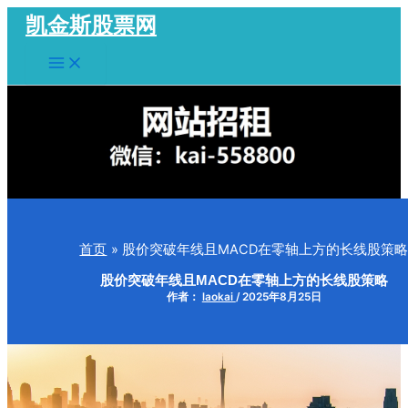
跳
凯金斯股票网
至
Main
内
Menu
容
首页
股价突破年线且MACD在零轴上方的长线股策
股价突破年线且MACD在零轴上方的长线股策略
作者：
laokai
/
2025年8月25日