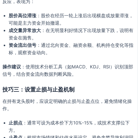
反应，表现为：
股价高位滞涨
：股价在经历一轮上涨后出现横盘或放量滞涨，
可能是主力资金开始撤退。
成交量异常放大
：在无明显利好情况下出现放量下跌，说明有
资金在抛售。
资金流出信号
：通过北向资金、融资余额、机构持仓变化等指
标，观察资金动向。
操作建议
：使用技术分析工具（如MACD、KDJ、RSI）识别顶部
信号，结合资金流向数据判断风险。
技巧三：设置止损与止盈机制
在持有龙头股时，应设定明确的止损与止盈点位，避免情绪化操
作。
止损点
：通常可设为成本价下方10%-15%，或技术支撑位下
方。
止盈点
：根据市场情绪和估值水平设定，避免贪婪导致利润回