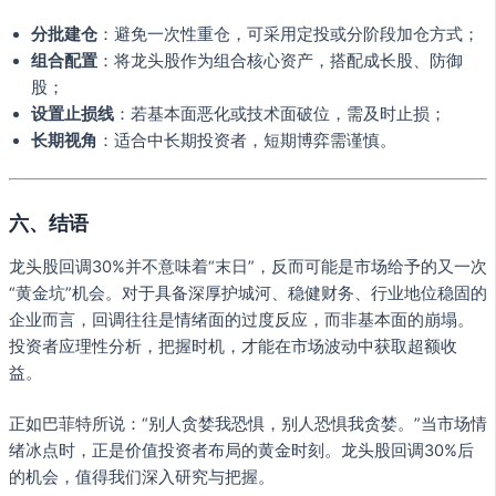
分批建仓
：避免一次性重仓，可采用定投或分阶段加仓方式；
组合配置
：将龙头股作为组合核心资产，搭配成长股、防御
股；
设置止损线
：若基本面恶化或技术面破位，需及时止损；
长期视角
：适合中长期投资者，短期博弈需谨慎。
六、结语
龙头股回调30%并不意味着“末日”，反而可能是市场给予的又一次
“黄金坑”机会。对于具备深厚护城河、稳健财务、行业地位稳固的
企业而言，回调往往是情绪面的过度反应，而非基本面的崩塌。
投资者应理性分析，把握时机，才能在市场波动中获取超额收
益。
正如巴菲特所说：“别人贪婪我恐惧，别人恐惧我贪婪。”当市场情
绪冰点时，正是价值投资者布局的黄金时刻。龙头股回调30%后
的机会，值得我们深入研究与把握。