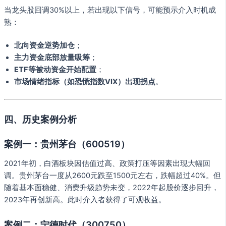
当龙头股回调30%以上，若出现以下信号，可能预示介入时机成
熟：
北向资金逆势加仓
；
主力资金底部放量吸筹
；
ETF等被动资金开始配置
；
市场情绪指标（如恐慌指数VIX）出现拐点
。
四、历史案例分析
案例一：贵州茅台（600519）
2021年初，白酒板块因估值过高、政策打压等因素出现大幅回
调。贵州茅台一度从2600元跌至1500元左右，跌幅超过40%。但
随着基本面稳健、消费升级趋势未变，2022年起股价逐步回升，
2023年再创新高。此时介入者获得了可观收益。
案例二：宁德时代（300750）