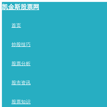
跳
凯金斯股票网
至
内
容
首页
炒股技巧
股票分析
股市资讯
股票知识