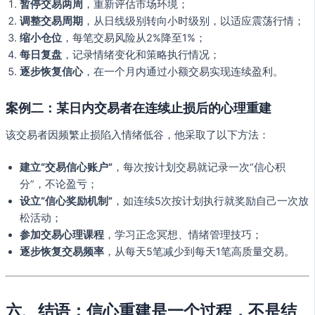
暂停交易两周
，重新评估市场环境；
调整交易周期
，从日线级别转向小时级别，以适应震荡行情；
缩小仓位
，每笔交易风险从2%降至1%；
每日复盘
，记录情绪变化和策略执行情况；
逐步恢复信心
，在一个月内通过小额交易实现连续盈利。
案例二：某日内交易者在连续止损后的心理重建
该交易者因频繁止损陷入情绪低谷，他采取了以下方法：
建立“交易信心账户”
，每次按计划交易就记录一次“信心积
分”，不论盈亏；
设立“信心奖励机制”
，如连续5次按计划执行就奖励自己一次放
松活动；
参加交易心理课程
，学习正念冥想、情绪管理技巧；
逐步恢复交易频率
，从每天5笔减少到每天1笔高质量交易。
六、结语：信心重建是一个过程，不是结