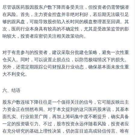
尽管该医药股因股东户数下降而备受关注，但投资者仍需警惕潜
在风险。首先，主力资金控盘并非绝对利好，若后期无法吸引足
够的跟风盘，可能导致股价陷入长时间的横盘整理甚至回调。其
次，医药行业本身具有较高的不确定性，尤其是受政策监管的影
响较大，投资者应密切关注相关政策动向。
对于有意参与的投资者，建议采取分批建仓策略，避免一次性重
仓买入。同时，可以设置止损点位，以防范极端情况下的损失。
另外，还需定期跟踪公司财报及行业动态，确保基本面未发生重
大不利变化。
六、结语
股东户数连续下降往往是一个值得关注的信号，它可能反映出主
力资金正在悄然布局。对于本文提到的这只医药股来说，其基本
面扎实、行业前景广阔，再加上筹码集中度不断提升，确实具备
一定的投资吸引力。不过，股市投资永远伴随着风险，投资者应
在充分研究的基础上理性决策，切勿盲目追高或轻信传言。唯有