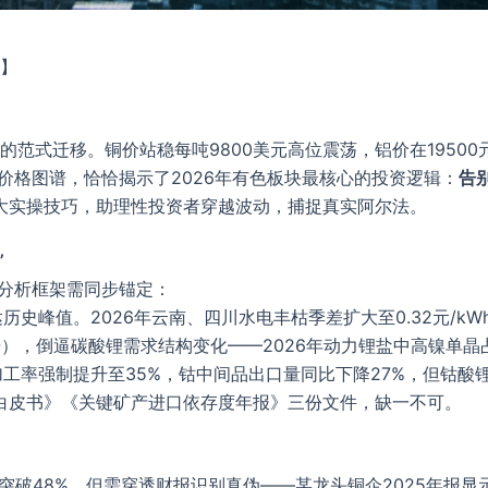
机】
范式迁移。铜价站稳每吨9800美元高位震荡，铝价在19500
的价格图谱，恰恰揭示了2026年有色板块最核心的投资逻辑：
告
大实操技巧，助理性投资者穿越波动，捕捉真实阿尔法。
”
的分析框架需同步锚定：
史峰值。2026年云南、四川水电丰枯季差扩大至0.32元/kW
据），倒逼碳酸锂需求结构变化——2026年动力锂盐中高镍单晶
工率强制提升至35%，钴中间品出口量同比下降27%，但钴酸锂
白皮书》《关键矿产进口依存度年报》三份文件，缺一不可。
3突破48%。但需穿透财报识别真伪——某龙头铜企2025年报显示