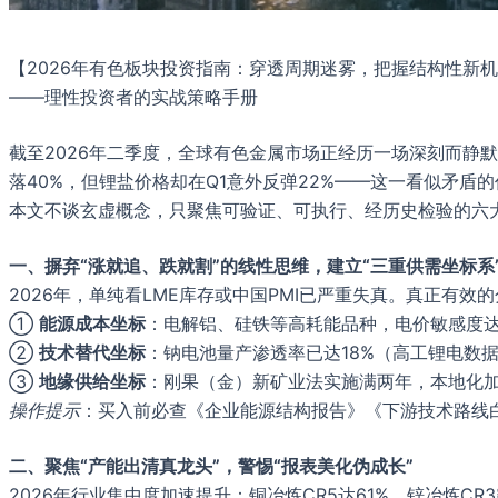
【2026年有色板块投资指南：穿透周期迷雾，把握结构性新
——理性投资者的实战策略手册
截至2026年二季度，全球有色金属市场正经历一场深刻而静默的
落40%，但锂盐价格却在Q1意外反弹22%——这一看似矛盾
本文不谈玄虚概念，只聚焦可验证、可执行、经历史检验的六
一、摒弃“涨就追、跌就割”的线性思维，建立“三重供需坐标系
2026年，单纯看LME库存或中国PMI已严重失真。真正有效
①
能源成本坐标
：电解铝、硅铁等高耗能品种，电价敏感度达历
②
技术替代坐标
：钠电池量产渗透率已达18%（高工锂电数
③
地缘供给坐标
：刚果（金）新矿业法实施满两年，本地化加
操作提示
：买入前必查《企业能源结构报告》《下游技术路线
二、聚焦“产能出清真龙头”，警惕“报表美化伪成长”
2026年行业集中度加速提升：铜冶炼CR5达61%，锌冶炼CR