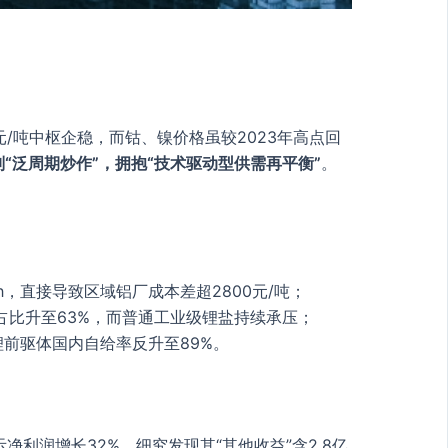
元/吨中枢企稳，而钴、镍价格虽较2023年高点回
别“泛周期炒作”，拥抱“技术驱动型供需再平衡”
。
h，直接导致区域铝厂成本差超2800元/吨；
占比升至63%，而普通工业级锂盐持续承压；
前驱体国内自给率反升至89%。
净利润增长32%，细究发现其“其他收益”含2.8亿