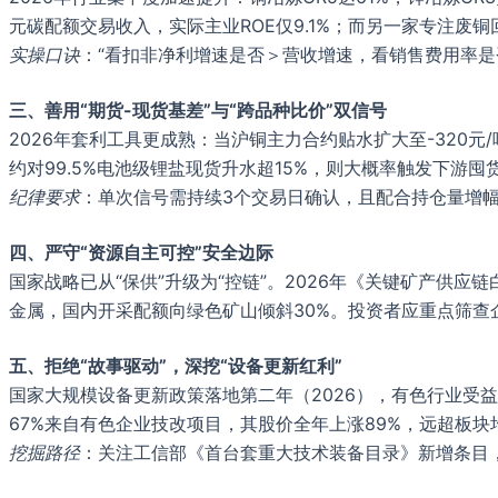
元碳配额交易收入，实际主业ROE仅9.1%；而另一家专注废
实操口诀
：“看扣非净利增速是否＞营收增速，看销售费用率是
三、善用“期货-现货基差”与“跨品种比价”双信号
2026年套利工具更成熟：当沪铜主力合约贴水扩大至-320元
约对99.5%电池级锂盐现货升水超15%，则大概率触发下游囤货
纪律要求
：单次信号需持续3个交易日确认，且配合持仓量增幅
四、严守“资源自主可控”安全边际
国家战略已从“保供”升级为“控链”。2026年《关键矿产供
金属，国内开采配额向绿色矿山倾斜30%。投资者应重点筛查企
五、拒绝“故事驱动”，深挖“设备更新红利”
国家大规模设备更新政策落地第二年（2026），有色行业受益
67%来自有色企业技改项目，其股价全年上涨89%，远超板块
挖掘路径
：关注工信部《首台套重大技术装备目录》新增条目