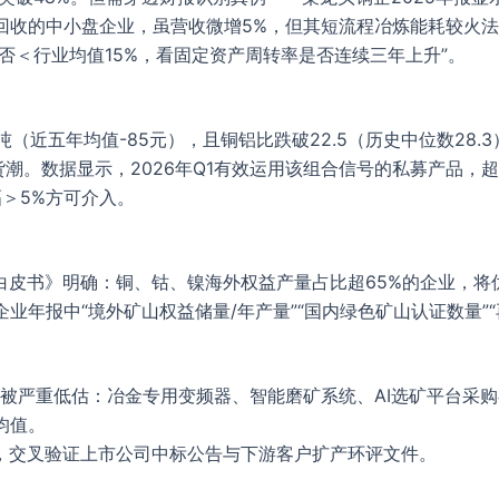
铜回收的中小盘企业，虽营收微增5%，但其短流程冶炼能耗较火法
否＜行业均值15%，看固定资产周转率是否连续三年上升”。
/吨（近五年均值-85元），且铜铝比跌破22.5（历史中位数28
潮。数据显示，2026年Q1有效运用该组合信号的私募产品，超额
＞5%方可介入。
应链白皮书》明确：铜、钴、镍海外权益产量占比超65%的企业，
业年报中“境外矿山权益储量/年产量”“国内绿色矿山认证数量”
被严重低估：冶金专用变频器、智能磨矿系统、AI选矿平台采购额
均值。
，交叉验证上市公司中标公告与下游客户扩产环评文件。