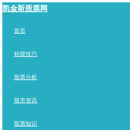
跳
凯金斯股票网
至
内
容
首页
炒股技巧
股票分析
股市资讯
股票知识