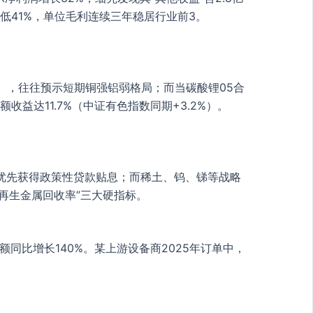
低41%，单位毛利连续三年稳居行业前3。
.3），往往预示短期铜强铝弱格局；而当碳酸锂05合
收益达11.7%（中证有色指数同期+3.2%）。
将优先获得政策性贷款贴息；而稀土、钨、锑等战略
“再生金属回收率”三大硬指标。
同比增长140%。某上游设备商2025年订单中，