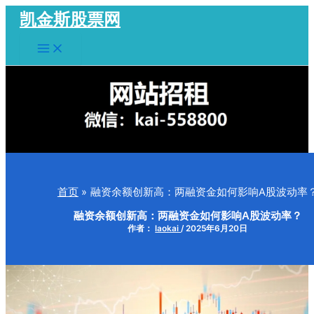
跳
凯金斯股票网
至
Main
内
Menu
容
首页
融资余额创新高：两融资金如何影响A股波动率
融资余额创新高：两融资金如何影响A股波动率？
作者：
laokai
/
2025年6月20日