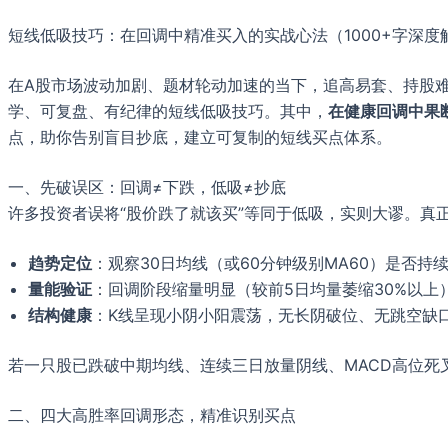
短线低吸技巧：在回调中精准买入的实战心法（1000+字深度
在A股市场波动加剧、题材轮动加速的当下，追高易套、持股难
学、可复盘、有纪律的短线低吸技巧。其中，
在健康回调中果
点，助你告别盲目抄底，建立可复制的短线买点体系。
一、先破误区：回调≠下跌，低吸≠抄底
许多投资者误将“股价跌了就该买”等同于低吸，实则大谬。真
趋势定位
：观察30日均线（或60分钟级别MA60）是否
量能验证
：回调阶段缩量明显（较前5日均量萎缩30%以上
结构健康
：K线呈现小阴小阳震荡，无长阴破位、无跳空缺
若一只股已跌破中期均线、连续三日放量阴线、MACD高位死叉
二、四大高胜率回调形态，精准识别买点