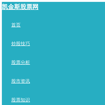
跳
凯金斯股票网
至
内
容
首页
炒股技巧
股票分析
股市资讯
股票知识