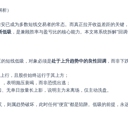
解析）
安已成为多数短线交易者的常态。而真正拉开收益差距的关键，并
断低吸
，是兼顾胜率与盈亏比的核心能力。本文将系统拆解“回调
正的短线低吸，对象必须是
处于上升趋势中的良性回调
，而非下跌
持续上行，且股价始终运行于其上方；
），表明抛压衰竭，而非恐慌出逃；
口、无单日放量长上影，说明主力未离场，仅主动洗盘。
，则属趋势破坏，此时任何“便宜”都是陷阱。低吸的前提，永远