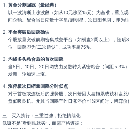
黄金分割回踩（最经典）
以一波清晰上涨波段（如从10元涨至15元）为基准，重点观察38.
间企稳。配合当日缩量十字星/启明星，次日阳包阴，即为
平台突破后回踩确认
个股放量突破前期密集成交平台（如横盘2周以上），随后
位，回踩即为“二次确认”，成功率超75%。
均线多头粘合后的首次回踩
当5日、10日、20日均线由发散转为紧密粘合（间距＜3
发新一轮加速上涨。
涨停板次日缩量回踩分时低点
对于首板或连板后的强势股，次日若因大盘拖累或获利盘兑现
盘低吸良机。尤其当回踩至昨日涨停价±1%区间时，博弈价
三、买入执行：三重过滤，拒绝情绪化
低吸不是“看到跌就买”，而需严格遵循：