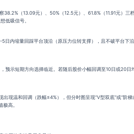
2%（13.09元）、50%（12.5元）、61.8%（11.91元）
理想低吸信号。
3-5日内缩量回踩平台顶沿（原压力位转支撑），且不破平台下
%），预示短期方向选择临近。若随后股价小幅回调至10日或20
出现温和回调（跌幅≤4%），但分时图呈现“V型双底”或“阶梯
值极高。