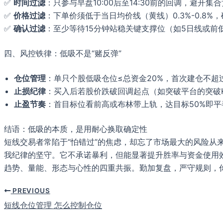
✅
时间过滤
：只参与早盘10:00后至14:30前的回调，避开
✅
价格过滤
：下单价须低于当日均价线（黄线）0.3%-0.8%
✅
确认过滤
：至少等待15分钟站稳关键支撑位（如5日线或
四、风控铁律：低吸不是“赌反弹”
仓位管理
：单只个股低吸仓位≤总资金20%，首次建仓不超过
止损纪律
：买入后若股价跌破回调起点（如突破平台的突破
止盈节奏
：首目标位看前高或布林带上轨，达目标50%即
结语：低吸的本质，是用耐心换取确定性
短线交易者常陷于“怕错过”的焦虑，却忘了市场最大的风险从
我纪律的坚守。它不承诺暴利，但能显著提升胜率与资金使用
趋势、量能、形态与心性的四重共振。勤加复盘，严守规则，你
PREVIOUS
短线仓位管理 怎么控制仓位