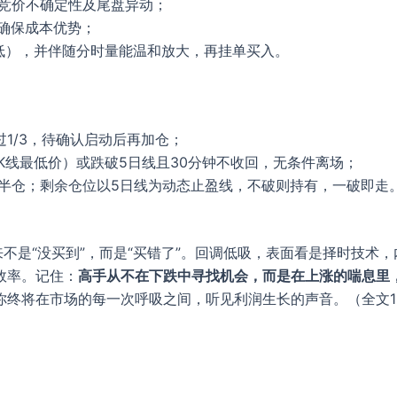
集合竞价不确定性及尾盘异动；
，确保成本优势；
前低），并伴随分时量能温和放大，再挂单买入。
1/3，待确认启动后再加仓；
K线最低价）或跌破5日线且30分钟不收回，无条件离场；
平半仓；剩余仓位以5日线为动态止盈线，不破则持有，一破即走
来不是“没买到”，而是“买错了”。回调低吸，表面看是择时技术
效率。记住：
高手从不在下跌中寻找机会，而是在上涨的喘息里
终将在市场的每一次呼吸之间，听见利润生长的声音。（全文12