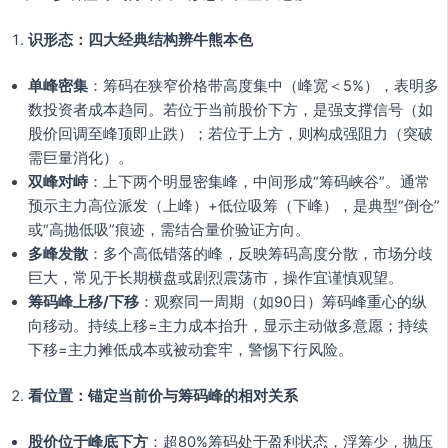
识形态：四大经典结构辨牛熊本色
单峰密集
：筹码在狭窄价格带高度集中（峰宽＜5%），表明多
数投资者成本趋同。若位于当前股价下方，是强支撑信号（如
股价回调至峰顶即止跌）；若位于上方，则构成强阻力（突破
需巨量消化）。
双峰对峙
：上下两个明显密集峰，中间形成“筹码峡谷”。通常
预示主力高位派发（上峰）+低位吸筹（下峰），是典型“倒仓”
或“高抛低吸”痕迹，需结合量价验证方向。
多峰发散
：多个高低错落的峰，反映筹码高度分散，市场分歧
巨大，常见于长期横盘或剧烈震荡市，操作宜谨慎观望。
筹码峰上移/下移
：观察同一周期（如90日）筹码峰重心的纵
向移动。持续上移=主力成本抬升，显示主动做多意愿；持续
下移=主力摊低成本或被动套牢，警惕下行风险。
看位置：锚定当前价与筹码峰的相对关系
股价位于峰底下方
：超80%筹码处于盈利状态，浮筹少，抛压