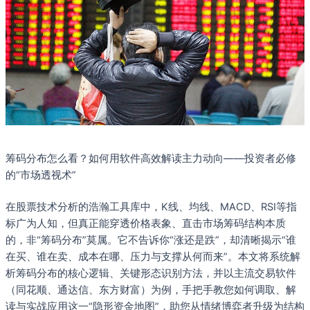
筹码分布怎么看？如何用软件高效解读主力动向——投资者必修
的“市场透视术”
在股票技术分析的浩瀚工具库中，K线、均线、MACD、RSI等指
标广为人知，但真正能穿透价格表象、直击市场筹码结构本质
的，非“筹码分布”莫属。它不告诉你“涨还是跌”，却清晰揭示“谁
在买、谁在卖、成本在哪、压力与支撑从何而来”。本文将系统解
析筹码分布的核心逻辑、关键形态识别方法，并以主流交易软件
（同花顺、通达信、东方财富）为例，手把手教您如何调取、解
读与实战应用这一“隐形资金地图”，助您从情绪博弈者升级为结构