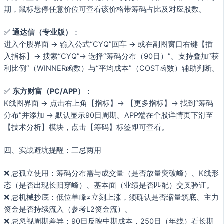
期，鼠标悬停任意价位可查看该价格带筹码占比及对应股数。
✅
通达信（专业版）
：
进入个股界面 → 输入公式“CYQ”回车 → 或在副图窗口右键【插
入指标】→ 搜索“CYQ”→ 选择“筹码分布（90日）”。支持叠加“获
利比例”（WINNER函数）与“平均成本”（COST函数）辅助判断。
✅
东方财富（PC/APP）
：
K线图界面 → 点击右上角【指标】→ 【更多指标】→ 找到“筹码
分布”并添加 → 默认显示90日周期。APP端在个股详情页下滑至
【技术分析】模块，点击【筹码】标签即可查看。
四、实战避坑提醒：三忌两用
❌ 忌孤立使用：筹码分布需与成交量（是否放量突破峰）、K线形
态（是否出现长阳穿峰）、基本面（业绩是否匹配）交叉验证。
❌ 忌机械抄底：低位单峰≠立刻上涨，须确认是否缩量筑底、主力
资金是否持续流入（参考L2资金流）。
❌ 忌忽视周期差异：90日反映中期成本，250日（年线）看长期