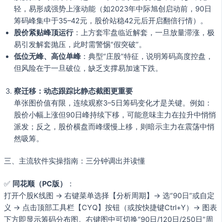
轻，易形成强势上涨动能（如2023年中际旭创启动前，90日
筹码峰集中于35–42元，股价站稳42元后开启翻倍行情）。
股价紧贴峰顶运行
：上方套牢盘临近解套，一旦放量滞涨，极
易引发解套抛压，此时需警惕“假突破”。
低位无峰、高位单峰
：典型“庄股”特征，说明筹码高度控盘，
但风险在于一旦破位，缺乏支撑易加速下跌。
察迁移：动态跟踪比静态截图更重要
单张图价值有限，连续观察3–5日筹码变化才是关键。例如：
股价小幅上涨但90日峰持续下移，可能意味主力在拉升中悄悄
派发；反之，股价横盘而峰缓慢上移，则暗示主力在震荡中悄
然吸筹。
三、主流软件实操指南：三分钟调出并读懂
✅
同花顺（PC版）
：
打开个股K线图 → 右键菜单选择【分析周期】→ 选“90日”或自定
义 → 点击顶部工具栏【CYQ】按钮（或按快捷键Ctrl+Y）→ 图表
下方即显示筹码分布图。右键图中可切换“90日/120日/250日”周