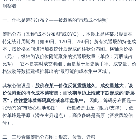
洞察者。
一、什么是筹码分布？——被忽略的“市场成本快照”
筹码分布（又称“成本分布图”或CYQ），本质上是将某只股票在
特定统计周期内（如90日、120日、250日）所有流通股的持仓成
本，按价格区间进行加权统计后形成的柱状分布图。横轴为价格
（元），纵轴为该价位附近聚集的流通股数量（单位：万股或占
比%）。它不是实时成交明细，而是基于历史换手率、成交量、价
格波动等数据建模推算出的“最可能的成本集中区域”。
其核心假设是：
股价在某一价位反复震荡越久、成交量越大，该
价位附近的持仓成本越密集；而长期单边上涨或下跌形成的“断层
区”，往往意味着筹码真空或套牢盘集中。
因此，筹码分布图是一
张动态的“市场心理地形图”——密集峰是山丘（阻力/支撑），低
位单峰是平原（潜在主升起点），高位多峰是高原（派发风险信
号）。
二、三步看懂筹码分布图：形态、位置、迁移