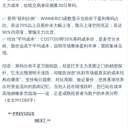
主力成本，短线交易者应侧重30日筹码。
✅ 善用“获利比例”：WINNER(C)函数显示当前价下盈利筹码占
比。若达70%以上且股价未大幅上涨，预示上涨空间充足；若达
90%仍滞涨，警惕主力出货。
✅ 结合“平均成本”：COST(50)即50%筹码成本价，是多空分水
岭。股价远高于平均成本，说明市场整体盈利丰厚，需防集体兑
现。
结语：筹码分布不是万能钥匙，却是打开主力意图之门的精密探
针。它无法预测明天涨跌，却能告诉您“此刻市场最真实的成本结
构在哪里”。坚持每日观察、对比周期、验证量价，您将逐渐培养
出对资金流向的肌肉记忆。当别人还在猜涨跌时，您已站在成本
高地俯瞰多空战场——这，正是成熟投资者与散户的本质分野。
（全文约1280字）
PREVIOUS
NEXT