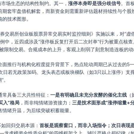
与市场生态的结构性制约。其一，
涨停本身即是强分歧信号
。首
前期套牢盘借机解套，而新资金则需重新评估题材持续性与个股
纯的技术图形。
圳证券交易所创业板股票异常交易实时监控细则》实施以来，对“虚
案例中，近四成涉及“涨停板反复打开后二次封单”行为被重点核
户被限制交易。合规成本的上升，客观上削弱了刻意制造连板的动
全面推行与机构化程度提升背景下，热点轮动周期已从过去的5—
但次日若无政策加码、龙头表态或板块梯队（如3只以上涨停）支
”。
通常具备三大共性特征：
一是有明确且未充分发酵的催化主线
（
买入”格局
，而非纯情绪游资接力；
三是技术面形成“涨停缩量+
售情绪升温，为后续突破积蓄能量。
不如回归交易本源：
首板是观察窗口，而非入场指令；次日表现
别—龙虎榜资金性质分析”的四维框架之上，辅以严格止损纪律（