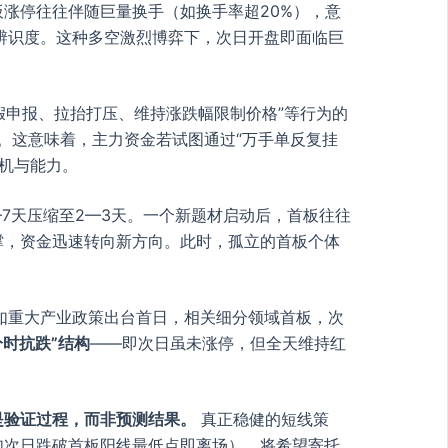
板涨停往往伴随巨量换手（如换手率超20%），意
辨识度。这种多空激烈博弈下，次日开盘即面临巨
假申报、拉抬打压、维持涨跌幅限制价格”等行为的
查。这意味着，主力资金若试图通过“万手单反复挂
机与能力。
7天压缩至2—3天。一个新题材启动后，首板往往
撑，资金迅速转向新方向。此时，孤立的首板个体
如重大产业政策出台首日，相关细分领域首板，次
分时抗跌”结构
——即次日虽未涨停，但全天维持红
是验证过程，而非预测结果。
真正稳健的短线策
如次日跌破首板阳线最低点即离场）。将希望寄托