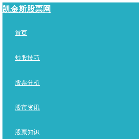
跳
凯金斯股票网
至
内
容
首页
炒股技巧
股票分析
股市资讯
股票知识