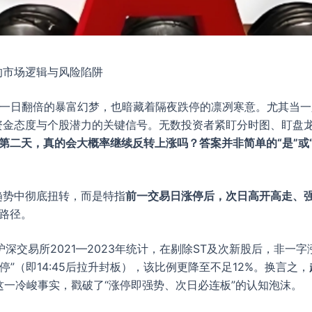
的市场逻辑与风险陷阱
着一日翻倍的暴富幻梦，也暗藏着隔夜跌停的凛冽寒意。尤其当一
资金态度与个股潜力的关键信号。无数投资者紧盯分时图、盯盘
第二天，真的会大概率继续反转上涨吗？答案并非简单的“是”或
趋势中彻底扭转，而是特指
前一交易日涨停后，次日高开高走、
路径。
深交易所2021—2023年统计，在剔除ST及次新股后，非一
”（即14:45后拉升封板），该比例更降至不足12%。换言之，
这一冷峻事实，戳破了“涨停即强势、次日必连板”的认知泡沫。