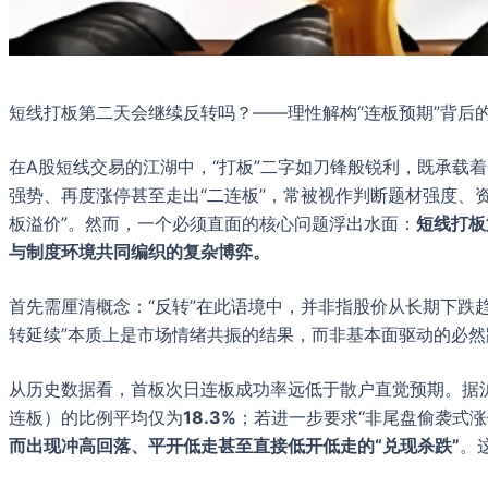
短线打板第二天会继续反转吗？——理性解构“连板预期”背后
在A股短线交易的江湖中，“打板”二字如刀锋般锐利，既承载
强势、再度涨停甚至走出“二连板”，常被视作判断题材强度、
板溢价”。然而，一个必须直面的核心问题浮出水面：
短线打板
与制度环境共同编织的复杂博弈。
首先需厘清概念：“反转”在此语境中，并非指股价从长期下跌
转延续”本质上是市场情绪共振的结果，而非基本面驱动的必然
从历史数据看，首板次日连板成功率远低于散户直觉预期。据沪
连板）的比例平均仅为
18.3%
；若进一步要求“非尾盘偷袭式涨停
而出现冲高回落、平开低走甚至直接低开低走的“兑现杀跌”
。