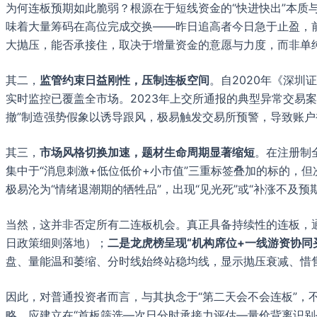
为何连板预期如此脆弱？根源在于短线资金的“快进快出”本质
味着大量筹码在高位完成交换——昨日追高者今日急于止盈，
大抛压，能否承接住，取决于增量资金的意愿与力度，而非单
其二，
监管约束日益刚性，压制连板空间
。自2020年《深
实时监控已覆盖全市场。2023年上交所通报的典型异常交易
撤”制造强势假象以诱导跟风，极易触发交易所预警，导致账
其三，
市场风格切换加速，题材生命周期显著缩短
。在注册制
集中于“消息刺激+低位低价+小市值”三重标签叠加的标的，
极易沦为“情绪退潮期的牺牲品”，出现“见光死”或“补涨不及预期
当然，这并非否定所有二连板机会。真正具备持续性的连板，
日政策细则落地）；
二是龙虎榜呈现“机构席位+一线游资协同
盘、量能温和萎缩、分时线始终站稳均线，显示抛压衰减、惜
因此，对普通投资者而言，与其执念于“第二天会不会连板”，
略，应建立在“首板筛选—次日分时承接力评估—量价背离识