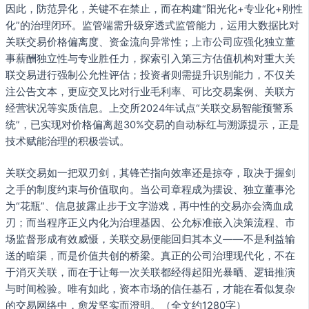
因此，防范异化，关键不在禁止，而在构建“阳光化+专业化+刚性
化”的治理闭环。监管端需升级穿透式监管能力，运用大数据比对
关联交易价格偏离度、资金流向异常性；上市公司应强化独立董
事薪酬独立性与专业胜任力，探索引入第三方估值机构对重大关
联交易进行强制公允性评估；投资者则需提升识别能力，不仅关
注公告文本，更应交叉比对行业毛利率、可比交易案例、关联方
经营状况等实质信息。上交所2024年试点“关联交易智能预警系
统”，已实现对价格偏离超30%交易的自动标红与溯源提示，正是
技术赋能治理的积极尝试。
关联交易如一把双刃剑，其锋芒指向效率还是掠夺，取决于握剑
之手的制度约束与价值取向。当公司章程成为摆设、独立董事沦
为“花瓶”、信息披露止步于文字游戏，再中性的交易亦会滴血成
刃；而当程序正义内化为治理基因、公允标准嵌入决策流程、市
场监督形成有效威慑，关联交易便能回归其本义——不是利益输
送的暗渠，而是价值共创的桥梁。真正的公司治理现代化，不在
于消灭关联，而在于让每一次关联都经得起阳光暴晒、逻辑推演
与时间检验。唯有如此，资本市场的信任基石，才能在看似复杂
的交易网络中，愈发坚实而澄明。（全文约1280字）