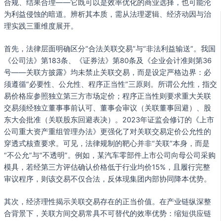
合规、结果合理——它既可以是效率优化的商业选择，也可能沦
为利益侵蚀的暗道。辨析其本质，需从法理逻辑、经济动因与治
理实践三重维度展开。
首先，法律层面明确区分“合法关联交易”与“非法利益输送”。我国
《公司法》第183条、《证券法》第80条及《企业会计准则第36
号——关联方披露》均未禁止关联交易，而是设定严格边界：必
须遵循“必要性、公允性、程序正当性”三原则。所谓公允性，指交
易价格应参照独立第三方市场定价；程序正当性则要求重大关联
交易须经独立董事事前认可、董事会审议（关联董事回避）、股
东大会批准（关联股东回避表决）。2023年证监会修订的《上市
公司重大资产重组管理办法》更强化了对关联交易定价公允性的
穿透式核查要求。可见，法律规制的靶心并非“关联”本身，而是
“不公允”与“不透明”。例如，某汽车零部件上市公司向母公司采购
模具，若经第三方评估确认价格低于行业均价15%，且履行完整
审议程序，则该交易不仅合法，反体现集团内部协同降本优势。
其次，经济理性揭示关联交易存在的正当价值。在产业链纵深整
合背景下，关联方间交易常具不可替代的效率优势：缩短供应链