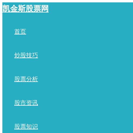
跳
凯金斯股票网
至
内
容
首页
炒股技巧
股票分析
股市资讯
股票知识