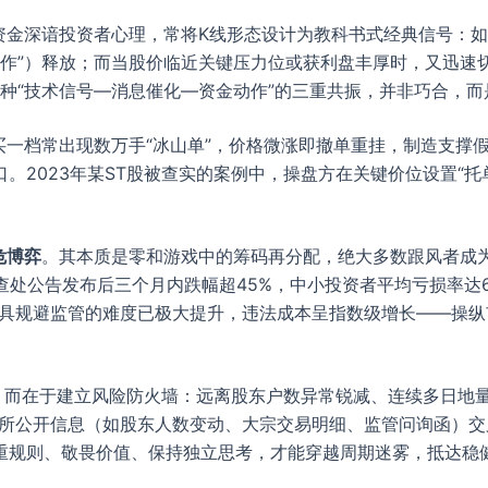
资金深谙投资者心理，常将K线形态设计为教科书式经典信号：如长期
合作”）释放；而当股价临近关键压力位或获利盘丰厚时，又迅速切
这种“技术信号—消息催化—资金动作”的三重共振，并非巧合，
买一档常出现数万手“冰山单”，价格微涨即撤单重挂，制造支撑假
。2023年某ST股被查实的案例中，操盘方在关键价位设置“托
危博弈
。其本质是零和游戏中的筹码再分配，绝大多数跟风者成为“
处公告发布后三个月内跌幅超45%，中小投资者平均亏损率达6
具规避监管的难度已极大提升，违法成本呈指数级增长——操纵市
”，而在于建立风险防火墙：远离股东户数异常锐减、连续多日地
易所公开信息（如股东人数变动、大宗交易明细、监管问询函）
重规则、敬畏价值、保持独立思考，才能穿越周期迷雾，抵达稳