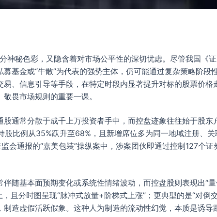
几分神秘色彩，又隐含着对市场公平性的深切忧虑。尽管我国《
募基金或“牛散”为代表的强势主体，仍可能通过复杂策略阶段性
交易、信息引导等手段，在特定时段内显著提升对标的股票价格
、敬畏市场规则的重要一课。
通股通常分散于成千上万投资者手中，而控盘迹象往往始于股东
持股比例从35%跃升至68%，且新增席位多为同一地域注册、
证监会通报的“嘉美包装”操纵案中，涉案团伙即通过控制127个
常伴随基本面预期变化或系统性情绪波动，而控盘股则表现出“量
上，且分时图呈现“脉冲式放量+阶梯式上涨”；更典型的是“对倒
，制造虚假活跃假象。这种人为制造的流动性幻觉，本质是诱导