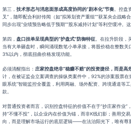
第三，
技术形态与消息面形成高度协同的“剧本化”节奏
。控盘
叉”，随即配合利好传闻（如“拟筹划资产重组”“获某央企战略
同步出现“业绩预告略低于预期”“股东减持计划”等利空缓冲。
第四，
盘口挂单呈现典型的“护盘式”防御特征
。在拉升阶段，
当有大单砸盘时，瞬间涌现数笔小单承接，将股价稳在整数关口
3%以内，彻底扭曲价格发现功能。
必须清醒指出：
庄家控盘绝非“稳赚不赔”的投资捷径，而是高
计，在被证监会立案调查的操纵类案件中，92%的涉案股票在查
眼系统”智能监控全覆盖，利用两融、场外配资、跨境通道等工
款。
对普通投资者而言，识别控盘特征的价值不在于“抄庄家作业
持“不懂不投”，以企业内在价值为锚，而非K线幻影；善用交
向，而是理解市场运行的底层逻辑——在法治阳光下，唯有尊