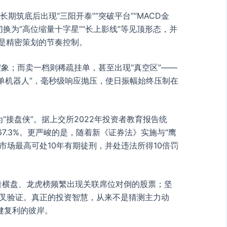
筑底后出现“三阳开泰”“突破平台”“MACD金
换为“高位缩量十字星”“长上影线”等见顶形态，并
而是精密策划的节奏控制。
象；而卖一档则稀疏挂单，甚至出现“真空区”——
单机器人”，毫秒级响应抛压，使日振幅始终压制在
接盘侠”。据上交所2022年投资者教育报告统
7.3%。更严峻的是，随着新《证券法》实施与“鹰
场最高可处10年有期徒刑，并处违法所得10倍罚
量横盘、龙虎榜频繁出现关联席位对倒的股票；坚
交叉验证。真正的投资智慧，从来不是猜测主力动
健复利的彼岸。