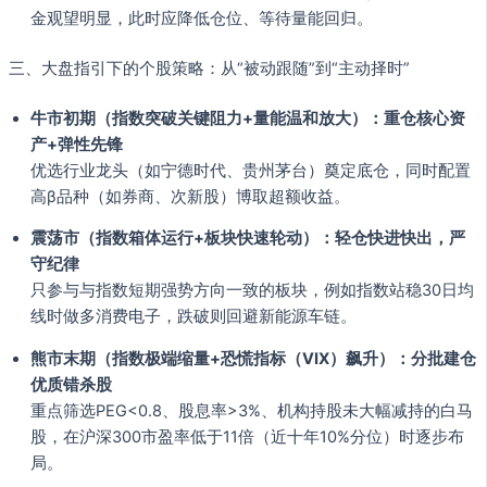
金观望明显，此时应降低仓位、等待量能回归。
三、大盘指引下的个股策略：从“被动跟随”到“主动择时”
牛市初期（指数突破关键阻力+量能温和放大）：重仓核心资
产+弹性先锋
优选行业龙头（如宁德时代、贵州茅台）奠定底仓，同时配置
高β品种（如券商、次新股）博取超额收益。
震荡市（指数箱体运行+板块快速轮动）：轻仓快进快出，严
守纪律
只参与与指数短期强势方向一致的板块，例如指数站稳30日均
线时做多消费电子，跌破则回避新能源车链。
熊市末期（指数极端缩量+恐慌指标（VIX）飙升）：分批建仓
优质错杀股
重点筛选PEG<0.8、股息率>3%、机构持股未大幅减持的白马
股，在沪深300市盈率低于11倍（近十年10%分位）时逐步布
局。