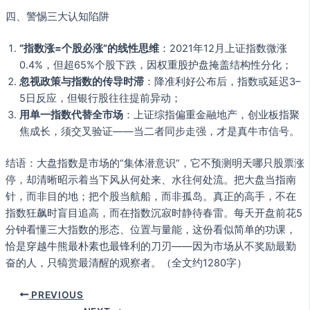
四、警惕三大认知陷阱
“指数涨=个股必涨”的线性思维
：2021年12月上证指数微涨
0.4%，但超65%个股下跌，因权重股护盘掩盖结构性分化；
忽视政策与指数的传导时滞
：降准利好公布后，指数或延迟3–
5日反应，但银行股往往提前异动；
用单一指数代替全市场
：上证综指偏重金融地产，创业板指聚
焦成长，须交叉验证——当二者同步走强，才是真牛市信号。
结语：大盘指数是市场的“集体潜意识”，它不预测明天哪只股票涨
停，却清晰昭示着当下风从何处来、水往何处流。把大盘当指南
针，而非目的地；把个股当航船，而非孤岛。真正的高手，不在
指数狂飙时盲目追高，而在指数沉寂时静待春雷。每天开盘前花5
分钟看懂三大指数的形态、位置与量能，这份看似简单的功课，
恰是穿越牛熊最朴素也最锋利的刀刃——因为市场从不奖励最勤
奋的人，只犒赏最清醒的观察者。（全文约1280字）
PREVIOUS