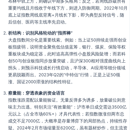
布林中轨上方，则确认中期多头格局；反之，若周线跌破所有
重要均线且月线收于年线下方，则进入防御周期。2022年10月
底上证指数周线底背离+月线长下影，即为典型反转信号，随
后信创、医药等主线率先启动。
析结构：识别风格轮动的“指挥棒”
大盘指数间分化是重要线索。例如：当上证50持续走强而创业
板指疲弱，说明资金聚焦低估值蓝筹，银行、煤炭、保险等权
重板块成为稳定器，此时追高高弹性小盘股风险陡增；而若科
创50与创业板指同步放量突破，且沪深300相对强度曲线向上
拐头，则预示科技成长行情启动，半导体、AI应用等细分领域
更易脱颖而出。2023年Q2的“中特估”行情，正是上证50领
涨、国证2000滞涨的结构性特征。
察量能：穿透表象的资金语言
指数涨跌需配以量能验证。无量反弹多为诱多，放量破位则意
味主力出逃。特别关注“有效量能”：沪市单日成交需达3500亿
元以上（占全市场60%+）才具代表性；若指数微涨但两市总
成交不足7000亿，大概率是存量博弈下的局部热点，持续性存
疑。2024年2月市场缩量至6200亿，虽有题材炒作，但主流资