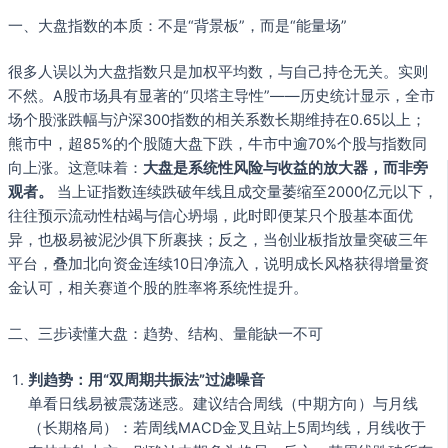
一、大盘指数的本质：不是“背景板”，而是“能量场”
很多人误以为大盘指数只是加权平均数，与自己持仓无关。实则
不然。A股市场具有显著的“贝塔主导性”——历史统计显示，全市
场个股涨跌幅与沪深300指数的相关系数长期维持在0.65以上；
熊市中，超85%的个股随大盘下跌，牛市中逾70%个股与指数同
向上涨。这意味着：
大盘是系统性风险与收益的放大器，而非旁
观者。
当上证指数连续跌破年线且成交量萎缩至2000亿元以下，
往往预示流动性枯竭与信心坍塌，此时即便某只个股基本面优
异，也极易被泥沙俱下所裹挟；反之，当创业板指放量突破三年
平台，叠加北向资金连续10日净流入，说明成长风格获得增量资
金认可，相关赛道个股的胜率将系统性提升。
二、三步读懂大盘：趋势、结构、量能缺一不可
判趋势：用“双周期共振法”过滤噪音
单看日线易被震荡迷惑。建议结合周线（中期方向）与月线
（长期格局）：若周线MACD金叉且站上5周均线，月线收于