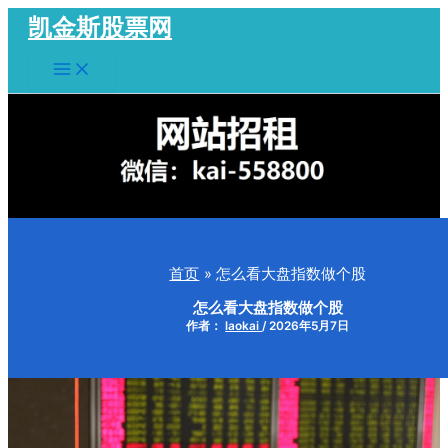
跳
凯金斯股票网
至
Main
内
Menu
容
首页
怎么看大盘指数做个股
怎么看大盘指数做个股
作者：
laokai
/
2026年5月7日