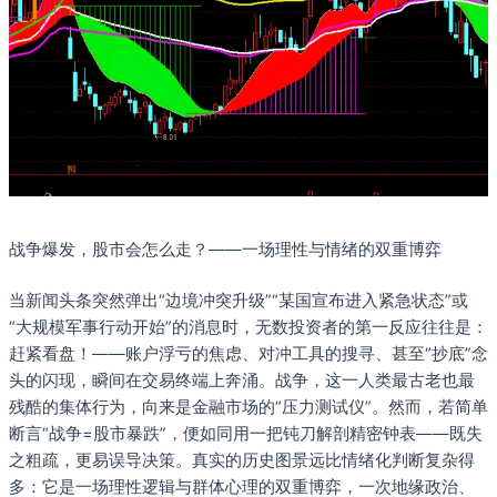
战争爆发，股市会怎么走？——一场理性与情绪的双重博弈
当新闻头条突然弹出“边境冲突升级”“某国宣布进入紧急状态”或
“大规模军事行动开始”的消息时，无数投资者的第一反应往往是：
赶紧看盘！——账户浮亏的焦虑、对冲工具的搜寻、甚至“抄底”念
头的闪现，瞬间在交易终端上奔涌。战争，这一人类最古老也最
残酷的集体行为，向来是金融市场的“压力测试仪”。然而，若简单
断言“战争=股市暴跌”，便如同用一把钝刀解剖精密钟表——既失
之粗疏，更易误导决策。真实的历史图景远比情绪化判断复杂得
多：它是一场理性逻辑与群体心理的双重博弈，一次地缘政治、