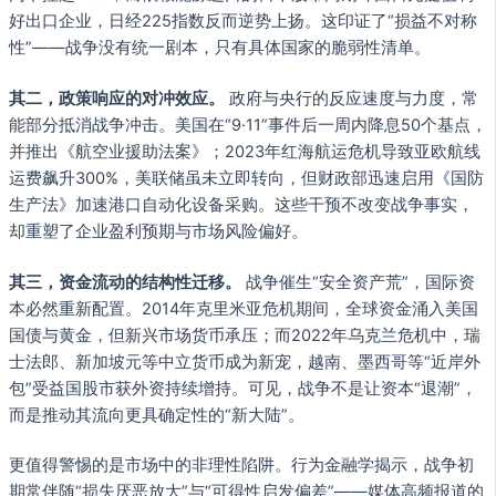
好出口企业，日经225指数反而逆势上扬。这印证了“损益不对称
性”——战争没有统一剧本，只有具体国家的脆弱性清单。
其二，政策响应的对冲效应。
政府与央行的反应速度与力度，常
能部分抵消战争冲击。美国在“9·11”事件后一周内降息50个基点，
并推出《航空业援助法案》；2023年红海航运危机导致亚欧航线
运费飙升300%，美联储虽未立即转向，但财政部迅速启用《国防
生产法》加速港口自动化设备采购。这些干预不改变战争事实，
却重塑了企业盈利预期与市场风险偏好。
其三，资金流动的结构性迁移。
战争催生“安全资产荒”，国际资
本必然重新配置。2014年克里米亚危机期间，全球资金涌入美国
国债与黄金，但新兴市场货币承压；而2022年乌克兰危机中，瑞
士法郎、新加坡元等中立货币成为新宠，越南、墨西哥等“近岸外
包”受益国股市获外资持续增持。可见，战争不是让资本“退潮”，
而是推动其流向更具确定性的“新大陆”。
更值得警惕的是市场中的非理性陷阱。行为金融学揭示，战争初
期常伴随“损失厌恶放大”与“可得性启发偏差”——媒体高频报道的