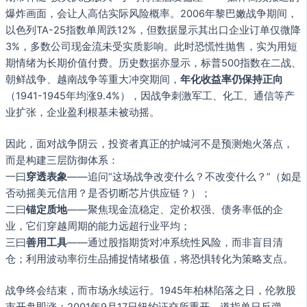
爆炸画面，会让人高估实际风险概率。2006年黎巴嫩战争期间，
以色列TA-25指数单周跌12%，但数据显示其出口企业订单仅微降
3%，多数公司现金流未受实质影响。此时恐慌性抛售，实为用短
期情绪为长期价值付费。历史数据亦显示，标普500指数在二战、
朝鲜战争、越南战争等重大冲突期间，
年化收益率仍保持正向
（1941-1945年均涨9.4%），因战争刺激军工、化工、通信等产
业扩张，企业盈利根基未被动摇。
因此，面对战争阴云，投资者真正的护城河不是预测炮火落点，
而是构建三层防御体系：
一曰
穿透表象
——追问“这场战争改变什么？不改变什么？”（如是
否动摇美元信用？是否切断芯片供应链？）；
二曰
锚定质地
——聚焦现金流稳定、定价权强、债务率低的企
业，它们穿越周期的能力远超行业平均；
三曰
善用工具
——通过股指期货对冲系统性风险，而非盲目清
仓；利用波动率衍生品捕捉情绪极值，将恐惧转化为策略支点。
战争终会结束，而市场永续运行。1945年柏林陷落之日，伦敦股