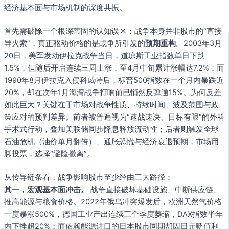
经济基本面与市场机制的深度共振。
首先需破除一个根深蒂固的认知误区：战争本身并非股市的“直接
导火索”，真正驱动价格的是战争所引发的
预期重构
。2003年3月
20日，美军发动伊拉克战争当日，道琼斯工业指数单日下跌
1.5%，但随后开启连续三周上涨，至4月中旬累计涨幅达7.2%；而
1990年8月伊拉克入侵科威特后，标普500指数在一个月内暴跌近
20%，却在次年1月海湾战争打响前已悄然反弹逾15%。为何反差
如此巨大？关键在于市场对战争性质、持续时间、波及范围与政
策应对的预判差异。前者被普遍视为“速战速决、目标有限”的外科
手术式行动，叠加美联储同步降息释放流动性；后者则触发全球
石油危机（油价单月翻倍）、通胀恐慌与经济衰退预期，市场用
脚投票，选择“避险撤离”。
从传导链条看，战争影响股市至少经由三大路径：
其一，宏观基本面冲击。
战争直接破坏基础设施、中断供应链、
推高能源与粮食价格。2022年俄乌冲突爆发后，欧洲天然气价格
一度暴涨500%，德国工业产出连续三个季度萎缩，DAX指数半年
内下挫超20%；而依赖能源进口的日本股市同期却因日元贬值利