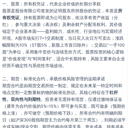
一、股票：所有权凭证，代表企业价值的长期分享权
股票是股份有限公司签发的证明股东所持股份的凭证，本质是
所
有权凭证
。持有股票即成为公司股东，依法享有资产收益（分
红）、参与重大决策（表决权）及剩余财产分配等权利。其价值
锚定于企业基本面——盈利能力、成长性、行业地位与宏观经济
环境。A股市场实行T+1交易制度，当日买入次日方可卖出；涨跌
幅限制为10%（ST股5%，新股上市首日除外）；交易以“一手100
股”为单位，采用集中竞价与连续竞价方式。股票投资的核心逻辑
是“价值发现”与“时间复利”，适合中长期持有，风险主要来自企业
经营不确定性与系统性市场波动。
二、期货：标准化合约，承载价格风险管理的远期承诺
期货合约是由期货交易所统一制定、规定在未来某一特定时间和
地点交割一定数量标的物的标准化协议。其核心特征在于
杠杆
性、双向性与到期性
。投资者无需持有现货，仅通过缴纳保证金
（通常为合约价值的5%–15%）即可参与买卖，既可做多（预期价
格上涨），亦可做空（预期价格下跌）。所有合约均有明确到期
日（如沪深300股指期货主力合约每月第三个周五），到期必须平
仓或实物/现金交割。期货价格由供需关系、资金成本、持有成本