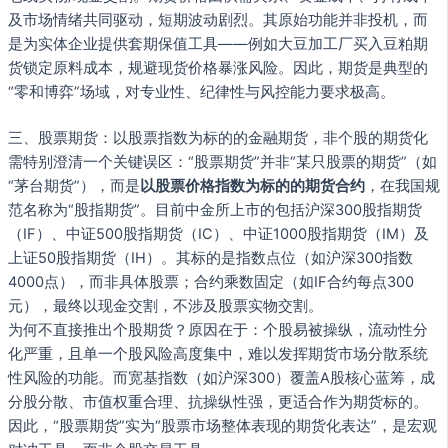
及市场情绪共同驱动，短期波动剧烈。其原始功能并非投机，而
是为实体企业提供套期保值工具——例如大豆加工厂买入豆粕期
货锁定原料成本，规避现货价格暴涨风险。因此，期货是典型的
“零和博弈”场域，对专业性、纪律性与风控能力要求极高。
三、股票期货：以股票指数为标的的金融期货，非个股的期货化
需特别澄清一个关键误区：“股票期货”并非“某只股票的期货”（如
“茅台期货”），而是
以股票价格指数为标的的期货合约
，在我国规
范名称为“股指期货”。目前中金所上市的包括沪深300股指期货
（IF）、中证500股指期货（IC）、中证1000股指期货（IM）及
上证50股指期货（IH）。其标的是指数点位（如沪深300指数
4000点），而非具体股票；合约乘数固定（如IF合约每点300
元），最终以现金交割，不涉及股票实物交割。
为何不直接推出个股期货？原因在于：个股易被操纵，流动性分
化严重，且单一个股风险高度集中，难以发挥期货市场分散系统
性风险的功能。而宽基指数（如沪深300）覆盖A股核心蓝筹，成
分股分散、市值权重合理、抗操纵性强，更适合作为期货标的。
因此，“股票期货”实为“股票市场整体表现的期货化表达”，是宏观