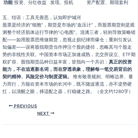
功能
投资、分红收益
发现、投机
资产配置、期现套利
五、结语：工具无善恶，认知即护城河
股票是经济的“细胞”，期货是市场的“血压计”，而股票期货则是观
测整个经济肌体运行节律的“心电图”。混淆三者，轻则导致策略错
配——如用股票思维做期货，忽视止损纪律而爆仓；重则引发认
知偏差——误将股指期货当作押注个股的捷径，忽略其与个股走
势的非线性关联。中国资本市场正加速成熟，北交所设立、ETF期
权扩容、股指期货品种日益丰富，皆指向一个共识：
真正的投资
能力，不在追逐新名词，而在穿透表象，理解每一笔交易背后的
契约精神、风险定价与制度逻辑。
惟有敬畏规则、明晰边界、量
力而行，方能在资本市场的长河中，既不随波逐流，亦不逆势硬
扛，以清醒之眼，择适配之器，行稳健之路。（全文约1280字）
PREVIOUS
NEXT