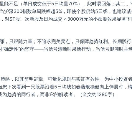
量能不足（单日成交低于5日均量70%），此时易回落；其二，“
—当沪深300指数单周跌幅超5%，即使个股仍站5日线，也建议
的，对ST股、次新股及日均成交＜3000万元的小盘股效果显著下
顶部，只跟随力量；不追求完美卖点，只保障趋势红利。长期践行
对“确定性”的坚守——当信号清晰时果断行动，当信号混沌时主
升策略，以其简明逻辑、可量化规则与实证有效性，为中小投资
当您下次看到一只股票沿着5日均线如春藤般稳健向上伸展时，请
为趋势的同行者，而非它的解读者。（全文约1280字）