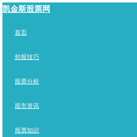
跳
凯金斯股票网
至
内
容
首页
炒股技巧
股票分析
股市资讯
股票知识