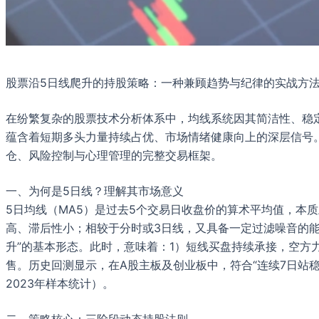
股票沿5日线爬升的持股策略：一种兼顾趋势与纪律的实战方
在纷繁复杂的股票技术分析体系中，均线系统因其简洁性、稳定
蕴含着短期多头力量持续占优、市场情绪健康向上的深层信号。
仓、风险控制与心理管理的完整交易框架。
一、为何是5日线？理解其市场意义
5日均线（MA5）是过去5个交易日收盘价的算术平均值，本
高、滞后性小；相较于分时或3日线，又具备一定过滤噪音的能
升”的基本形态。此时，意味着：1）短线买盘持续承接，空方
售。历史回测显示，在A股主板及创业板中，符合“连续7日站稳5日
2023年样本统计）。
二、策略核心：三阶段动态持股法则