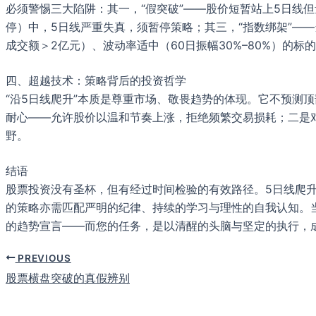
必须警惕三大陷阱：其一，“假突破”——股价短暂站上5日线但
停）中，5日线严重失真，须暂停策略；其三，“指数绑架”—
成交额＞2亿元）、波动率适中（60日振幅30%–80%）的标
四、超越技术：策略背后的投资哲学
“沿5日线爬升”本质是尊重市场、敬畏趋势的体现。它不预测
耐心——允许股价以温和节奏上涨，拒绝频繁交易损耗；二是
野。
结语
股票投资没有圣杯，但有经过时间检验的有效路径。5日线爬
的策略亦需匹配严明的纪律、持续的学习与理性的自我认知。
的趋势宣言——而您的任务，是以清醒的头脑与坚定的执行，成
PREVIOUS
股票横盘突破的真假辨别