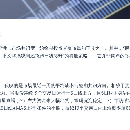
法
性与市场共识度，始终是投资者最倚重的工具之一。其中，“股
本文将系统阐述“沿5日线爬升”的持股策略——它并非简单的“
质上反映的是市场最近一周的平均成本与短期共识方向。相较于更长
力。当股价连续多个交易日运行于5日线上方，且5日线本身呈向
力量衰竭；2）主力资金未大幅出货，筹码沉淀稳定；3）市场
线+MA5上行”条件的个股，后续10个交易日内上涨概率超68%，