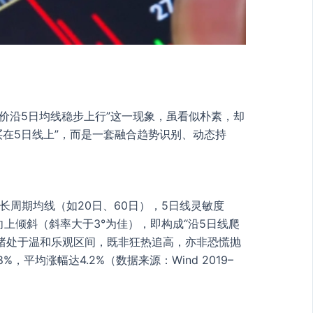
价沿5日均线稳步上行”这一现象，虽看似朴素，却
买在5日线上”，而是一套融合趋势识别、动态持
周期均线（如20日、60日），5日线灵敏度
上倾斜（斜率大于3°为佳），即构成“沿5日线爬
情绪处于温和乐观区间，既非狂热追高，亦非恐慌抛
平均涨幅达4.2%（数据来源：Wind 2019–