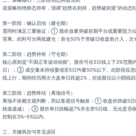
该策略拒绝静态持有，强调“趋势在则持，趋势破则退”的动态
第一阶段：确认启动（建仓期）
需同时满足三重验证：① 股价放量突破前期平台或重要阻力位；
背离。此时可分两批建仓：首仓50%于突破日收盘前介入，次
第二阶段：趋势持有（守仓期）
核心原则是“不因正常波动动摇”。股价可在5日线上下3%范
日）；③ 成交量未持续萎缩至5日均量50%以下。此阶段应忽
线上行，期间经历两次大盘单日跌超2%，但该股仅以小阴线
第三阶段：趋势终结（离场信号）
离场不依赖主观判断，而以客观信号触发：① 收盘价跌破5日
线值递减）；③ 股价单日跌幅超7%并击穿5日线，无论是否
控制在3%–5%以内。
三、关键风控与常见误区