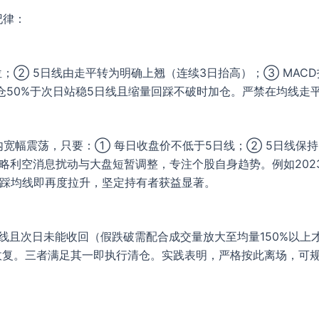
纪律：
② 5日线由走平转为明确上翘（连续3日抬高）；③ MACD
仓50%于次日站稳5日线且缩量回踩不破时加仓。严禁在均线走
围内宽幅震荡，只要：① 每日收盘价不低于5日线；② 5日线保
略利空消息扰动与大盘短暂调整，专注个股自身趋势。例如202
回踩均线即再度拉升，坚定持有者获益显著。
线且次日未能收回（假跌破需配合成交量放大至均量150%以上
收复。三者满足其一即执行清仓。实践表明，严格按此离场，可规