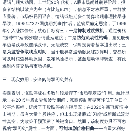
逻辑与现实动因。上世纪90年代初，A股市场尚处萌芽阶段，投
资者结构以散户为主（占比超80%），信息不对称严重，羊群效
应显著，市场极易因谣言、情绪或短期资金博弈出现非理性暴涨
暴跌。1995年“327国债期货事件”后，监管层痛定思痛，于1996
年引入涨跌停板，核心目标有三：一是
抑制过度投机
，通过价格
“缓冲带”延缓极端行情蔓延速度；二是
防范流动性枯竭
，避免股价
单边暴跌导致连续跌停、无法成交，保障投资者基本退出权；三
是
为监管争取响应时间
，当个股异常波动触及涨跌停时，交易所
可及时核查异动原因、发布风险提示，甚至启动停牌调查，有效
遏制内幕交易与市场操纵。
三、现实效用：安全阀与双刃剑并存
实践表明，涨跌停板在多数时段发挥了“市场稳定器”作用。统计显
示，在2015年股市异常波动期间，涨跌停制度显著降低了单日个
股平均振幅，延缓了千股跌停的连锁反应；在2020年新冠疫情冲
击初期，虽有大量个股跌停，但未出现港股式“闪崩”或熔断式流动
性真空，为政策干预预留了关键窗口。然而，该制度亦具不可忽
视的“双刃剑”属性：一方面，
可能加剧价格扭曲
——当重大利好