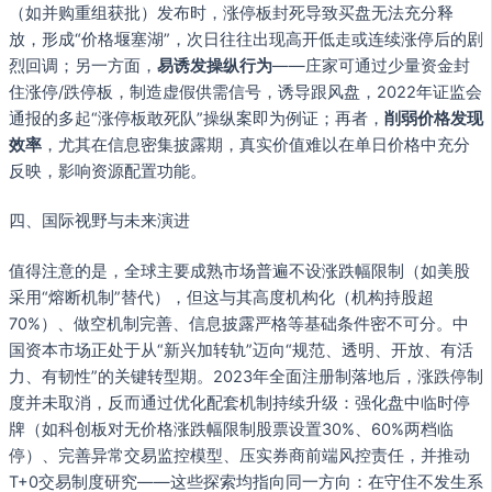
（如并购重组获批）发布时，涨停板封死导致买盘无法充分释
放，形成“价格堰塞湖”，次日往往出现高开低走或连续涨停后的剧
烈回调；另一方面，
易诱发操纵行为
——庄家可通过少量资金封
住涨停/跌停板，制造虚假供需信号，诱导跟风盘，2022年证监会
通报的多起“涨停板敢死队”操纵案即为例证；再者，
削弱价格发现
效率
，尤其在信息密集披露期，真实价值难以在单日价格中充分
反映，影响资源配置功能。
四、国际视野与未来演进
值得注意的是，全球主要成熟市场普遍不设涨跌幅限制（如美股
采用“熔断机制”替代），但这与其高度机构化（机构持股超
70%）、做空机制完善、信息披露严格等基础条件密不可分。中
国资本市场正处于从“新兴加转轨”迈向“规范、透明、开放、有活
力、有韧性”的关键转型期。2023年全面注册制落地后，涨跌停制
度并未取消，反而通过优化配套机制持续升级：强化盘中临时停
牌（如科创板对无价格涨跌幅限制股票设置30%、60%两档临
停）、完善异常交易监控模型、压实券商前端风控责任，并推动
T+0交易制度研究——这些探索均指向同一方向：在守住不发生系