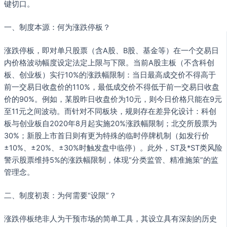
键切口。
一、制度本源：何为涨跌停板？
涨跌停板，即对单只股票（含A股、B股、基金等）在一个交易日
内价格波动幅度设定法定上限与下限。当前A股主板（不含科创
板、创业板）实行10%的涨跌幅限制：当日最高成交价不得高于
前一交易日收盘价的110%，最低成交价不得低于前一交易日收盘
价的90%。例如，某股昨日收盘价为10元，则今日价格只能在9元
至11元之间波动。而针对不同板块，规则存在差异化设计：科创
板与创业板自2020年8月起实施20%涨跌幅限制；北交所股票为
30%；新股上市首日则有更为特殊的临时停牌机制（如发行价
±10%、±20%、±30%时触发盘中临停）。此外，ST及*ST类风险
警示股票维持5%的涨跌幅限制，体现“分类监管、精准施策”的监
管理念。
二、制度初衷：为何需要“设限”？
涨跌停板绝非人为干预市场的简单工具，其设立具有深刻的历史