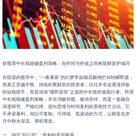
炒股票中长线稳健盈利策略：在时间与价值之间构筑财富护城河
在喧嚣的股市中，“一夜暴富”的幻梦常如烟花般绚烂却转瞬即逝；
而真正穿越牛熊、持续积累财富的投资者，往往并非追逐涨停板
的短线猎手，而是深谙“慢即是快”之道的中长线价值践行者。所谓
中长线稳健盈利策略，并非消极持股、被动等待，而是一套融合
深度研究、严格纪律、逆向思维与时间复利的系统性方法论。它
不承诺暴利，却以可复制、可持续、低波动的方式，让财富在岁
月中静水深流、厚积薄发。
一、锚定“好公司”：盈利的底层根基