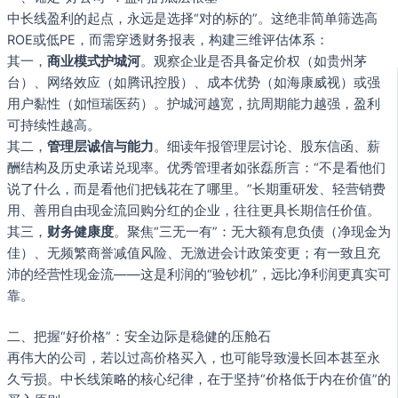
中长线盈利的起点，永远是选择“对的标的”。这绝非简单筛选高
ROE或低PE，而需穿透财务报表，构建三维评估体系：
其一，
商业模式护城河
。观察企业是否具备定价权（如贵州茅
台）、网络效应（如腾讯控股）、成本优势（如海康威视）或强
用户黏性（如恒瑞医药）。护城河越宽，抗周期能力越强，盈利
可持续性越高。
其二，
管理层诚信与能力
。细读年报管理层讨论、股东信函、薪
酬结构及历史承诺兑现率。优秀管理者如张磊所言：“不是看他们
说了什么，而是看他们把钱花在了哪里。”长期重研发、轻营销费
用、善用自由现金流回购分红的企业，往往更具长期信任价值。
其三，
财务健康度
。聚焦“三无一有”：无大额有息负债（净现金为
佳）、无频繁商誉减值风险、无激进会计政策变更；有一致且充
沛的经营性现金流——这是利润的“验钞机”，远比净利润更真实可
靠。
二、把握“好价格”：安全边际是稳健的压舱石
再伟大的公司，若以过高价格买入，也可能导致漫长回本甚至永
久亏损。中长线策略的核心纪律，在于坚持“价格低于内在价值”的