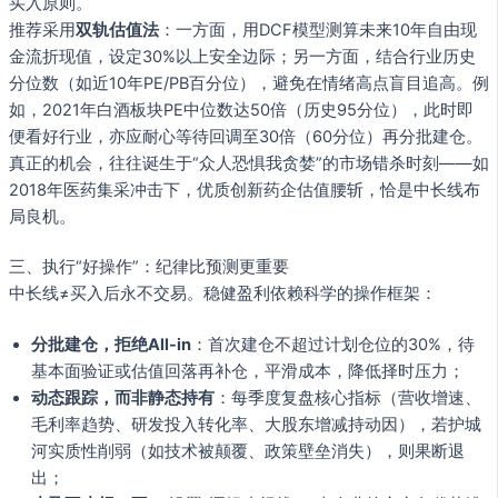
买入原则。
推荐采用
双轨估值法
：一方面，用DCF模型测算未来10年自由现
金流折现值，设定30%以上安全边际；另一方面，结合行业历史
分位数（如近10年PE/PB百分位），避免在情绪高点盲目追高。例
如，2021年白酒板块PE中位数达50倍（历史95分位），此时即
便看好行业，亦应耐心等待回调至30倍（60分位）再分批建仓。
真正的机会，往往诞生于“众人恐惧我贪婪”的市场错杀时刻——如
2018年医药集采冲击下，优质创新药企估值腰斩，恰是中长线布
局良机。
三、执行“好操作”：纪律比预测更重要
中长线≠买入后永不交易。稳健盈利依赖科学的操作框架：
分批建仓，拒绝All-in
：首次建仓不超过计划仓位的30%，待
基本面验证或估值回落再补仓，平滑成本，降低择时压力；
动态跟踪，而非静态持有
：每季度复盘核心指标（营收增速、
毛利率趋势、研发投入转化率、大股东增减持动因），若护城
河实质性削弱（如技术被颠覆、政策壁垒消失），则果断退
出；