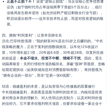
止盈不止损？不！
设置“逻辑止损线”：当企业核心竞争优势遭
证伪（如宁德时代市占率连续两季下滑超5个百分点），或行
业格局发生根本逆转（如光伏硅料产能过剩致全行业亏损），
即启动退出程序——这并非技术性止损，而是对投资逻辑的敬
畏。
四、拥抱“时间复利”：让资本安静生长
沃伦·巴菲特曾强调：“我的财富90%是在50岁之后赚到的。”中长
线策略的魔力，正在于复利的指数级效应。以年化12%收益计
算，10年增长超2.1倍，20年超8.6倍，30年超28倍。但复利生效
的前提是：
本金不缩水、投资不中断、情绪不干扰
。因此，需主
动隔离噪音：关闭行情软件涨跌幅排名、屏蔽“股神”荐股群、忽略
短期宏观扰动（如美联储加息对消费股影响有限）。将持股视为
“拥有企业的一部分”，而非“交易一张K线图”。
结语：稳健盈利的本质，是认知变现与心性修炼的双重修行
中长线稳健盈利，表面看是选股与择时的技术活，内核却是投资
者对商业本质的理解力、对人性弱点的克制力，以及对时间价值
的信仰力。它不要求你预判明天涨跌，但要求你读懂一家企业十