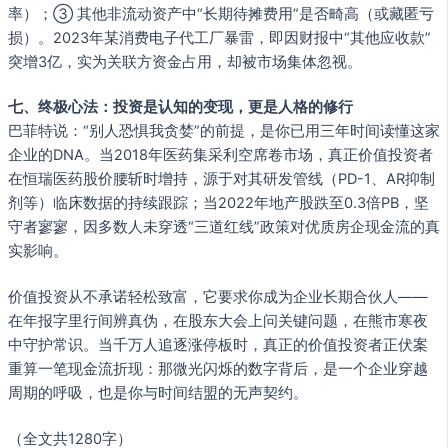
率）；③ 其他非流动资产中“长期待摊费用”是否畸高（或藏匿亏
损）。2023年某消费电子代工厂暴雷，即因财报中“其他应收款”
突增3亿，实为关联方资金占用，却被市场集体忽视。
七、终极心法：投资是认知的变现，更是人格的修行
巴菲特说：“别人恐惧我贪婪”的前提，是你已用三年时间读懂这家
企业的DNA。当2018年医药集采利空席卷市场，真正价值投资者
在恒瑞医药股价腰斩时增持，源于对其研发管线（PD-1、AR抑制
剂等）临床数据的持续跟踪；当2022年地产股跌至0.3倍PB，坚
守者寥寥，因多数人未穿透“三道红线”政策对优质房企现金流的真
实影响。
价值投资从不承诺轻松致富，它要求你成为企业长期合伙人——
在年报字里行间辨真伪，在股东大会上问关键问题，在熊市寒夜
中守护常识。当千万人追逐涨停板时，真正的价值投资者正伏案
重算一笔现金流折现：那微光闪烁的数字背后，是一个企业穿越
周期的呼吸，也是你与时间结盟的无声契约。
（全文共1280字）