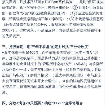
损失激增，且技术路线面临TOPCon替代风险——此时“便宜”实为
价值陷阱。真正的安全边际，来自三重验证：① 行业处于政策底
部（如教育“双减”后职业教育获政策加码）；② 企业现金流仍健
康（经营现金流净额连续三年＞净利润）；③ 市场情绪极度悲观
（融资余额降至历史10%分位，股息率超十年期国债收益率
200BP）。此时买入，不是赌反弹，而是以股东身份承接被错杀
的优质资产。
三、持股周期：用“三年不看盘”的定力对抗“三分钟热度”
A股年化换手率超400%，而价值投资者需践行“三年不看盘”纪
律。这不是消极躺平，而是将精力从盯盘转向跟踪企业基本面：
每季度比对企业财报中的“管理层讨论与分析”（MD&A）与实际经
营动作是否一致；每年实地调研上下游（如买锂电材料股，必访
正极厂与电池厂了解排产情况）；重大事件亲历现场（参与股东
大会直面董秘追问资本开支合理性）。当你的认知深度远超90%
的交易者，短期波动便如海面涟漪，而企业价值增长才是深海洋
流。
四、分散≠满仓20只股票：构建“3+2+1”金字塔组合