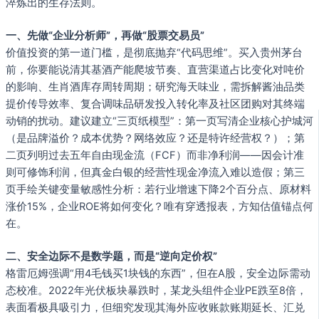
淬炼出的生存法则。
一、先做“企业分析师”，再做“股票交易员”
价值投资的第一道门槛，是彻底抛弃“代码思维”。买入贵州茅台
前，你要能说清其基酒产能爬坡节奏、直营渠道占比变化对吨价
的影响、生肖酒库存周转周期；研究海天味业，需拆解酱油品类
提价传导效率、复合调味品研发投入转化率及社区团购对其终端
动销的扰动。建议建立“三页纸模型”：第一页写清企业核心护城河
（是品牌溢价？成本优势？网络效应？还是特许经营权？）；第
二页列明过去五年自由现金流（FCF）而非净利润——因会计准
则可修饰利润，但真金白银的经营性现金净流入难以造假；第三
页手绘关键变量敏感性分析：若行业增速下降2个百分点、原材料
涨价15%，企业ROE将如何变化？唯有穿透报表，方知估值锚点何
在。
二、安全边际不是数学题，而是“逆向定价权”
格雷厄姆强调“用4毛钱买1块钱的东西”，但在A股，安全边际需动
态校准。2022年光伏板块暴跌时，某龙头组件企业PE跌至8倍，
表面看极具吸引力，但细究发现其海外应收账款账期延长、汇兑