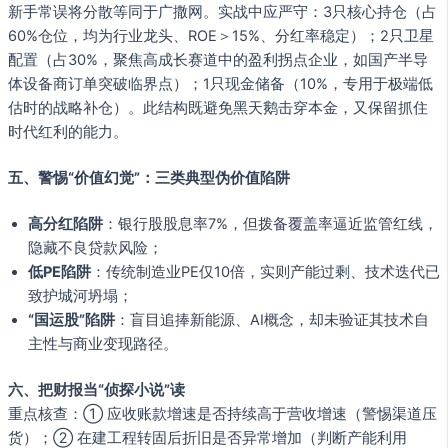
新手常误将分散等同于广撒网。实战中应严守：3只核心持仓（占
60%仓位，均为行业龙头、ROE＞15%、分红率稳定）；2只卫星
配置（占30%，聚焦高成长赛道中的盈利拐点企业，如国产半导
体设备商订单突破临界点）；1只现金储备（10%，专用于极端低
估时的战略补仓）。此结构既避免黑天鹅击穿本金，又保留抓住
时代红利的能力。
五、警惕“价值幻觉”：三类典型伪价值陷阱
高分红陷阱
：银行股股息率7%，但拨备覆盖率逼近监管红线，
隐藏不良贷款风险；
低PE陷阱
：传统制造业PE仅10倍，实则产能过剩、技术迭代已
致护城河坍塌；
“国运股”陷阱
：盲目追捧新能源、AI概念，却未验证其技术自
主性与商业变现路径。
六、把财报当“侦探小说”读
重点核查：① 应收账款增速是否持续高于营收增速（警惕渠道压
货）；② 在建工程转固后折旧是否异常增加（判断产能利用