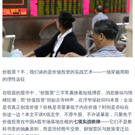
炒股票？不，我们谈的是价值投资的实战艺术——一场穿越周期
的理性远征
在喧嚣的股市中，“炒股票”三字常裹挟着短线博弈、消息驱动与情
绪狂潮；而“价值投资”却如古寺钟声，在浮华深处叩问本质：企业
是否真正创造价值？价格是否显著低于内在价值？时间是否站在
你这一边？本文不讲K线玄学、不荐牛股、不许诺暴富，只聚焦于
价值投资在中国A股市场落地生根的
七项实战铁律
——它们不是教
科书里的抽象原则，而是历经熊牛交替、财报雷区与政策变迁后