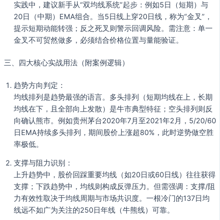
实践中，建议新手从“双均线系统”起步：例如5日（短期）与
20日（中期）EMA组合。当5日线上穿20日线，称为“金叉”，
提示短期动能转强；反之死叉则警示回调风险。需注意：单一
金叉不可贸然做多，必须结合价格位置与量能验证。
三、四大核心实战用法（附案例逻辑）
趋势方向判定：
均线排列是趋势最强的语言。多头排列（短期均线在上，长期
均线在下，且全部向上发散）是牛市典型特征；空头排列则反
向确认熊市。例如贵州茅台2020年7月至2021年2月，5/20/60
日EMA持续多头排列，期间股价上涨超80%，此时逆势做空胜
率极低。
支撑与阻力识别：
上升趋势中，股价回踩重要均线（如20日或60日线）往往获得
支撑；下跌趋势中，均线则构成反弹压力。但需强调：支撑/阻
力有效性取决于均线周期与市场共识度。一根冷门的137日均
线远不如广为关注的250日年线（牛熊线）可靠。