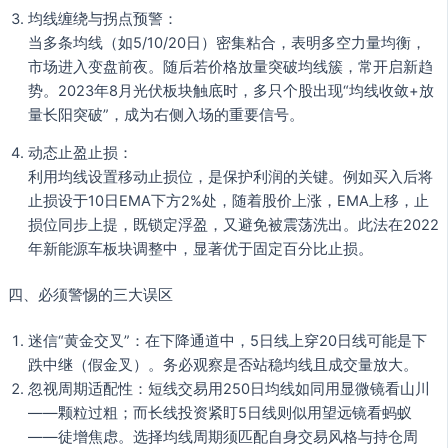
均线缠绕与拐点预警：
当多条均线（如5/10/20日）密集粘合，表明多空力量均衡，
市场进入变盘前夜。随后若价格放量突破均线簇，常开启新趋
势。2023年8月光伏板块触底时，多只个股出现“均线收敛+放
量长阳突破”，成为右侧入场的重要信号。
动态止盈止损：
利用均线设置移动止损位，是保护利润的关键。例如买入后将
止损设于10日EMA下方2%处，随着股价上涨，EMA上移，止
损位同步上提，既锁定浮盈，又避免被震荡洗出。此法在2022
年新能源车板块调整中，显著优于固定百分比止损。
四、必须警惕的三大误区
迷信“黄金交叉”：在下降通道中，5日线上穿20日线可能是下
跌中继（假金叉）。务必观察是否站稳均线且成交量放大。
忽视周期适配性：短线交易用250日均线如同用显微镜看山川
——颗粒过粗；而长线投资紧盯5日线则似用望远镜看蚂蚁
——徒增焦虑。选择均线周期须匹配自身交易风格与持仓周