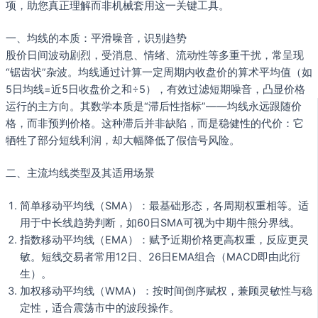
项，助您真正理解而非机械套用这一关键工具。
一、均线的本质：平滑噪音，识别趋势
股价日间波动剧烈，受消息、情绪、流动性等多重干扰，常呈现
“锯齿状”杂波。均线通过计算一定周期内收盘价的算术平均值（如
5日均线=近5日收盘价之和÷5），有效过滤短期噪音，凸显价格
运行的主方向。其数学本质是“滞后性指标”——均线永远跟随价
格，而非预判价格。这种滞后并非缺陷，而是稳健性的代价：它
牺牲了部分短线利润，却大幅降低了假信号风险。
二、主流均线类型及其适用场景
简单移动平均线（SMA）：最基础形态，各周期权重相等。适
用于中长线趋势判断，如60日SMA可视为中期牛熊分界线。
指数移动平均线（EMA）：赋予近期价格更高权重，反应更灵
敏。短线交易者常用12日、26日EMA组合（MACD即由此衍
生）。
加权移动平均线（WMA）：按时间倒序赋权，兼顾灵敏性与稳
定性，适合震荡市中的波段操作。