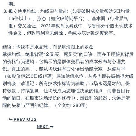
期。
孤立使用均线：均线需与量能（如突破时成交量须达5日均量
1.5倍以上）、形态（如突破前期平台）、基本面（行业景气
度）交叉验证。2021年教育股暴跌中，尽管部分个股出现技术
性金叉，但政策利空未解除，单纯抄底导致深度套牢。
结语：均线不是水晶球，而是航海图上的罗盘
掌握均线，绝非背诵“金叉买、死叉卖”的口诀，而在于理解其背后
的价格行为逻辑：它揭示的是群体交易者的成本分布与心理共
识。真正的高手，能从均线斜率变化读出动能衰减，从偏离率
（如股价距250日线距离）感知估值水位，从多周期共振捕捉大级
别机会。请谨记：所有技术指标皆为辅助，市场永远是对的。保
持敬畏，持续复盘，让均线成为您理性决策的锚点，而非盲目行
动的借口。在股市这场漫长的修行中，最锋利的武器，永远是清
醒的头脑与严明的纪律。（全文约1280字）
PREVIOUS
NEXT