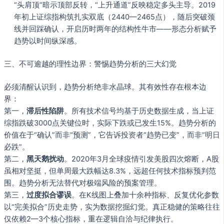
“头肩顶”暗示顶部反转，“上升通道”反映稳定多头主导。2019
年初上证综指构筑扎实双底（2440—2465点），随后突破颈
线并回踩确认，开启历时两年的结构性牛市——形态分析赋予
趋势以时间纵深感。
三、不可逾越的理性边界：警惕趋势分析的三大幻觉
必须清醒认识到，趋势分析绝非水晶球。其有效性存在根本边
界：
第一，
滞后性陷阱
。所有技术信号均基于历史数据生成，当上证
综指跌破3000点关键位时，实际下跌或已发生15%。趋势分析的
价值在于“确认”而非“预测”，它告诉投资者“趋势已变”，而非“明日
必跌”。
第二，
黑天鹅扰动
。2020年3月全球疫情引发美股四次熔断，A股
虽相对坚挺，但单周最大跌幅达8.3%，远超任何技术指标预判范
围。趋势分析无法替代对极端风险的预案管理。
第三，
过度拟合谬误
。在K线图上叠加十余种指标、反复优化参数
以“完美拟合”历史走势，实为数据挖掘幻觉。真正稳健的策略往往
仅依赖2—3个核心指标，重在逻辑自洽与纪律执行。