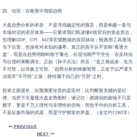
四、结语：在敬畏中驾驭趋势
大盘趋势分析的本质，不是寻找确定性的预言，而是构建一套与
市场对话的语言体系——它要求我们既读懂K线背后的资金意志，
也理解GDP、CPI、M2等宏观数据的深层脉动；既善用工具厘清
当下位置，也保有对未知的谦卑。真正的高手从不宣称“看透大
盘”，而是在趋势明朗时敢于重仓，在混沌期严守空仓，在反转信
号出现时果断调仓。正如《孙子兵法》所言：“昔之善战者，先为
不可胜，以待敌之可胜。”趋势分析的终极智慧，正在于以严谨方
法筑牢“不可胜”之基，静待属于自己的“可胜”之时。
投资之路漫长，比预测更珍贵的是应对，比判断更关键的是纪
律。当您下次凝视大盘走势图时，请记住：那跳动的曲线不只是
数字，更是千万人理性与非理性的交响；而您手中的分析工具，
不是征服市场的武器，而是守护财富的罗盘。（全文约1280字）
PREVIOUS
NEXT