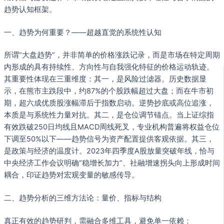
趋势认知框架。
一、趋势为何重要？——超越直觉的系统性认知
所谓“大盘趋势”，并非简单的价格涨跌记录，而是市场在特定周期
内形成的具有持续性、方向性与自我强化特征的价格运动轨迹。
其重要性体现在三重维度：其一，是风险过滤器。历史数据显
示，在熊市主跌段中，约87%的个股跌幅超过大盘；而在牛市初
期，超六成优质股涨幅滞后于指数启动。逆势抄底或高位追涨，
本质是与系统性力量对抗。其二，是仓位调节锚点。当上证综指
有效跌破250日均线且MACD周线死叉，专业机构普遍将权益仓位
下调至50%以下——趋势信号为资产配置提供客观依据。其三，
是政策与经济的温度计。2023年四季度A股放量突破年线，恰与
中央经济工作会议明确“稳增长加力”、社融增速拐头向上形成时间
耦合，印证趋势对宏观变量的敏感传导。
二、趋势分析的三维方法论：量价、指标与结构
真正有效的趋势研判，需融合多维工具，避免单一依赖：