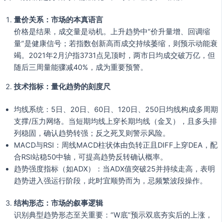
量价关系：市场的本真语言
价格是结果，成交量是动机。上升趋势中“价升量增、回调缩
量”是健康信号；若指数创新高而成交持续萎缩，则预示动能衰
竭。2021年2月沪指3731点见顶时，两市日均成交破万亿，但
随后三周量能骤减40%，成为重要预警。
技术指标：量化趋势的刻度尺
均线系统：5日、20日、60日、120日、250日均线构成多周期
支撑/压力网络。当短期均线上穿长期均线（金叉），且多头排
列稳固，确认趋势转强；反之死叉则警示风险。
MACD与RSI：周线MACD柱状体由负转正且DIFF上穿DEA，配
合RSI站稳50中轴，可提高趋势反转确认概率。
趋势强度指标（如ADX）：当ADX值突破25并持续走高，表明
趋势进入强运行阶段，此时宜顺势而为，忌频繁波段操作。
结构形态：市场的叙事逻辑
识别典型趋势形态至关重要：“W底”预示双底夯实后的上涨，