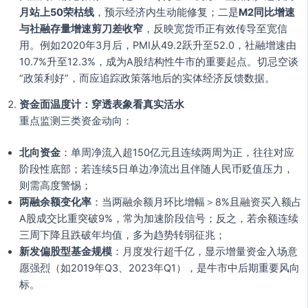
月站上50荣枯线
，预示经济内生动能修复；二是
M2同比增速
与社融存量增速剪刀差收窄
，反映宽货币正有效传导至宽信
用。例如2020年3月后，PMI从49.2跃升至52.0，社融增速由
10.7%升至12.3%，成为A股结构性牛市的重要起点。切忌空谈
“政策利好”，而应追踪政策落地后的实体经济反馈数据。
资金面温度计：穿透表象看真实活水
重点监测三类资金动向：
北向资金
：单周净流入超150亿元且连续两周为正，往往对应
阶段性底部；若连续5日单边净流出且伴随人民币贬值压力，
则需高度警惕；
两融余额变化率
：当两融余额月环比增幅＞8%且融资买入额占
A股成交比重突破9%，常为加速阶段信号；反之，若余额连续
三周下降且跌破年均值，多为趋势转弱征兆；
新发偏股型基金规模
：月度发行超千亿，显示增量资金入场意
愿强烈（如2019年Q3、2023年Q1），是牛市中后期重要风向
标。