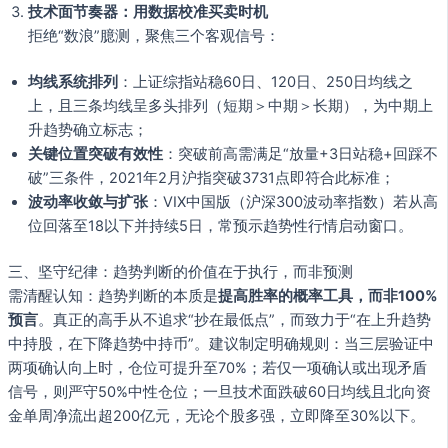
技术面节奏器：用数据校准买卖时机
拒绝“数浪”臆测，聚焦三个客观信号：
均线系统排列
：上证综指站稳60日、120日、250日均线之
上，且三条均线呈多头排列（短期＞中期＞长期），为中期上
升趋势确立标志；
关键位置突破有效性
：突破前高需满足“放量+3日站稳+回踩不
破”三条件，2021年2月沪指突破3731点即符合此标准；
波动率收敛与扩张
：VIX中国版（沪深300波动率指数）若从高
位回落至18以下并持续5日，常预示趋势性行情启动窗口。
三、坚守纪律：趋势判断的价值在于执行，而非预测
需清醒认知：趋势判断的本质是
提高胜率的概率工具，而非100%
预言
。真正的高手从不追求“抄在最低点”，而致力于“在上升趋势
中持股，在下降趋势中持币”。建议制定明确规则：当三层验证中
两项确认向上时，仓位可提升至70%；若仅一项确认或出现矛盾
信号，则严守50%中性仓位；一旦技术面跌破60日均线且北向资
金单周净流出超200亿元，无论个股多强，立即降至30%以下。