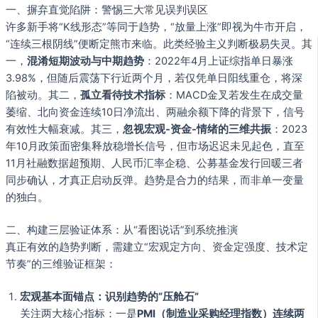
一、摒弃直觉陷阱：警惕三大常见误判误区
许多新手将“K线形态”等同于趋势，“放量上涨”即视为牛市开启，
“连续三根阴线”便断定熊市来临。此类经验主义判断极易失灵。其
一，
混淆短期波动与中期趋势
：2022年4月上证综指单日暴涨
3.98%，但随后震荡下行近两个月，若仅凭单日阳线重仓，将深
陷被动。其二，
孤立看待技术指标
：MACD金叉若发生在成交量
萎缩、北向资金连续10日净流出、两融余额下降的背景下，信号
有效性大幅衰减。其三，
忽视宏观-资金-情绪的三维共振
：2023
年10月政策面密集释放稳增长信号，但市场迟迟未见起色，直至
11月社融数据超预期、人民币汇率企稳、公募基金发行回暖三者
同步确认，才真正启动反弹。趋势是合力的结果，而非单一变量
的独白。
二、构建三层验证体系：从“看图说话”到系统推演
真正有效的趋势判断，需建立“宏观定方向、资金定强度、技术定
节奏”的三维验证框架：
宏观基本面锚点：识别趋势的“压舱石”
关注两大核心指标：一是
PMI（制造业采购经理指数）连续两