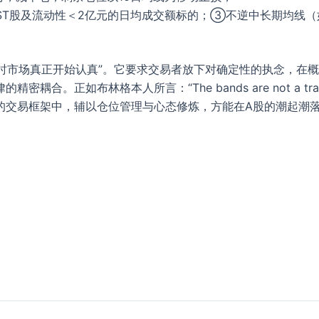
ST股及流动性＜2亿元的日均成交额标的；③不逆中长期均线（如
何时市场真正开始认真”。它要求交易者放下对确定性的执念，在
人所言：“The bands are not a trading system—t
的交易框架中，辅以仓位管理与心态修炼，方能在A股的潮起潮