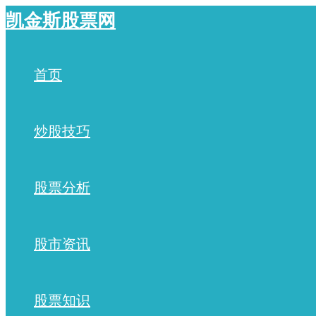
跳
凯金斯股票网
至
内
容
首页
炒股技巧
股票分析
股市资讯
股票知识