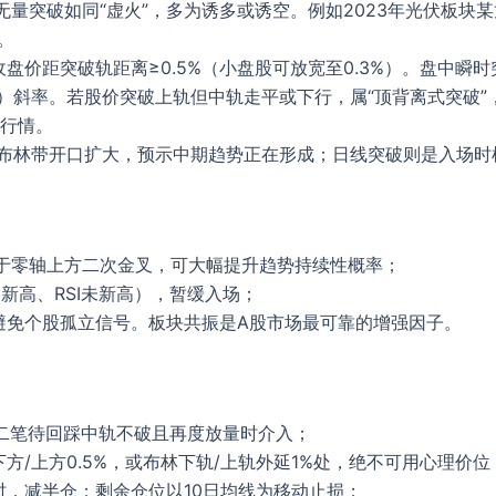
无量突破如同“虚火”，多为诱多或诱空。例如2023年光伏板块
。
盘价距突破轨距离≥0.5%（小盘股可放宽至0.3%）。盘中瞬
斜率。若股价突破上轨但中轨走平或下行，属“顶背离式突破”，失
倍行情。
布林带开口扩大，预示中期趋势正在形成；日线突破则是入场时
F位于零轴上方二次金叉，可大幅提升趋势持续性概率；
格新高、RSI未新高），暂缓入场；
避免个股孤立信号。板块共振是A股市场最可靠的增强因子。
第二笔待回踩中轨不破且再度放量时介入；
/上方0.5%，或布林下轨/上轨外延1%处，绝不可用心理价位
时，减半仓；剩余仓位以10日均线为移动止损；