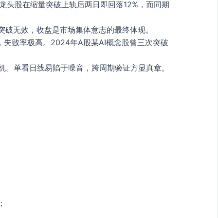
某龙头股在缩量突破上轨后两日即回落12%，而同期
时突破无效，收盘是市场集体意志的最终体现。
败率极高。2024年A股某AI概念股曾三次突破
机。单看日线易陷于噪音，跨周期验证方显真章。
；