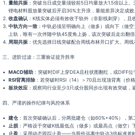
量能共振
：突破当日成交量须较前5日均量放大1.5倍以上。
锂电材料股放量突破后开启30%主升浪，量能差异决定成败
收盘确认
：K线实体必须有效收于轨外（非影线刺穿），且收
中轨方向一致
：中轨必须呈明确向上（做多）或向下（做空）
上轨，唯有一次伴随中轨45度角上扬，该次突破后走出翻
周期共振
：优先选择日线突破配合周线布林开口扩大。周线
三、进阶过滤：三重验证提升胜率
MACD辅助
：突破时DIF上穿DEA且柱状图翻红，或DIF
RSI背离排除
：若突破时RSI（14）＞70且出现顶背离（价
板块效应
：观察同行业至少3只成分股同步出现有效突破，
四、严谨的操作纪律与风控体系
建仓
：首次突破确认后，分两批建仓（如60%+40%），
止损
：严格设于突破K线最低点（做多）或最高点（做空）下方
止盈
：采用动态跟踪止盈——当股价远离中轨达3倍标准差