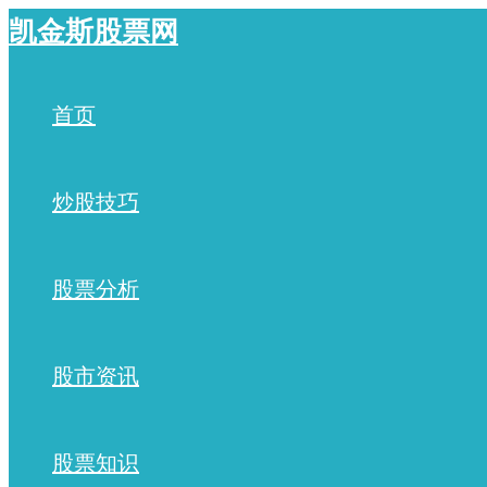
跳
凯金斯股票网
至
内
容
首页
炒股技巧
股票分析
股市资讯
股票知识