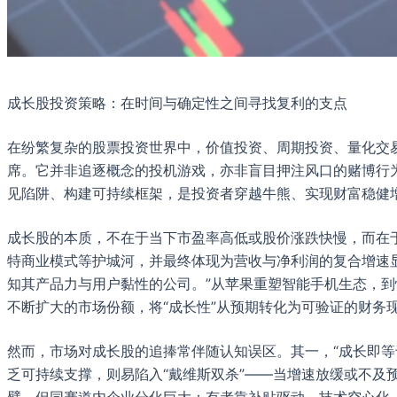
成长股投资策略：在时间与确定性之间寻找复利的支点
在纷繁复杂的股票投资世界中，价值投资、周期投资、量化交
席。它并非追逐概念的投机游戏，亦非盲目押注风口的赌博行
见陷阱、构建可持续框架，是投资者穿越牛熊、实现财富稳健
成长股的本质，不在于当下市盈率高低或股价涨跌快慢，而在
特商业模式等护城河，并最终体现为营收与净利润的复合增速显
知其产品力与用户黏性的公司。”从苹果重塑智能手机生态，
不断扩大的市场份额，将“成长性”从预期转化为可验证的财务
然而，市场对成长股的追捧常伴随认知误区。其一，“成长即等
乏可持续支撑，则易陷入“戴维斯双杀”——当增速放缓或不及
擘，但同赛道内企业分化巨大：有者靠补贴驱动、技术空心化，