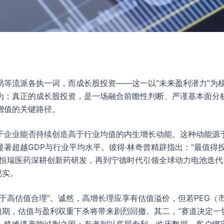
易等流派各执一词，而成长股投资——这一以“未来盈利潜力”为
为；真正的成长股投资，是一场融合前瞻性判断、严谨基本面分
增值的关键路径。
于企业能否持续创造高于行业均值的内生增长动能。这种动能源
著超越GDP与行业平均水平。彼得·林奇曾精辟指出：“最值得
到恒瑞医药深耕创新药研发，再到宁德时代引领全球动力电池迭
现实。
于高估值合理”。诚然，高增长理应享有估值溢价，但若PEG（市
预期，估值与盈利双重下杀将带来剧烈回撤。其二，“赛道决定一切
终难逃产能过剩之困；有者则以底层专利、临床数据、客户绑定