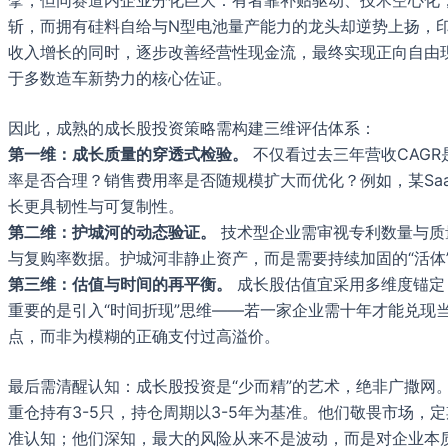
斩，而拥有硅料自给与N型电池量产能力的龙头却逆势上扬，印
收入增长的同时，逐步改善经营性现金流，最终实现正向自由
于多数造车新势力的核心佐证。
因此，成熟的成长股投资策略需构建三维评估体系：
第一维：成长质量的穿透式检验。
不仅看过去三年营收CAG
率是否合理？销售费用率是否随规模扩大而优化？例如，某Saa
长更具韧性与可复制性。
第二维：护城河的动态验证。
技术型企业需审视专利数量与质
与复购率数据。护城河非静止资产，而是需要持续加固的“活体
第三维：估值与时间的再平衡。
成长股估值宜采用多维度锚定：P
重要的是引入“时间折现”思维——若一家企业需十年才能兑
点，而非为模糊的正确支付过高溢价。
最后需清醒认知：成长股投资是“少而精”的艺术，绝非广撒网
重仓持有3-5只，持仓周期以3-5年为基准。他们敬畏市场
准认知；他们深知，最大的风险从来不是波动，而是对企业本