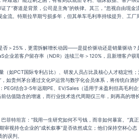
证了“赛道是背景，公司是主角”的铁律。其三，“忽视自由现金
现金流。特斯拉早期亏损多年，但其单车毛利率持续提升、工厂
R是否＞25%，更需拆解增长动因——是提价驱动还是销量驱动
S企业若客户留存率（NDR）连续三年＞120%，且新增客户获
量（如PCT国际专利占比）、研发人员占比及核心人才稳定性
”，如贵州茅台通过文化IP运营与数字化会员体系，将传统白酒
EG结合3-5年远期PE、EV/Sales（适用于未盈利但高毛
现当前估值隐含的增速，而行业技术迭代周期仅三年，则再高的增
。巴菲特坦言：“我用一生研究如何不亏钱，而非如何暴富。”真
，定期审视持仓企业的“成长叙事”是否依然成立；他们保持空杯心
质的误判。