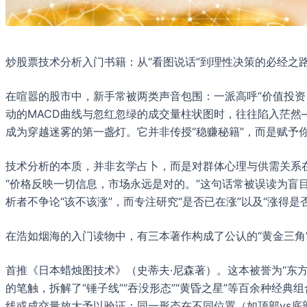
炒股票技术分析入门书籍：从“看图说话”到理性决策的必经之
在喧嚣的股市中，新手常被两类声音包围：一派高呼“价值投资
动的MACD曲线与忽红忽绿的成交量柱状图时，往往陷入茫
成为穿越迷雾的第一盏灯。它并非传授“稳赚秘籍”，而是赋予
技术分析的本质，并非玄学占卜，而是对群体心理与供需关系
“价格反映一切信息，市场永远是对的。”这句话常被误读为
析者不争论“该不该涨”，而专注研究“是否已在涨”以及“涨得是
在浩如烟海的入门读物中，有三本著作构成了公认的“黄金三角
首推《日本蜡烛图技术》（史蒂夫·尼森著）。这本被誉为“东
的笔触，拆解了“锤子线”“吞没形态”“黄昏之星”等百余种经典
线或成交量放大予以验证；同一形态在不同位置（如顶部vs底