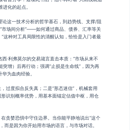
维进化的起点。
理论这一技术分析的哲学基石，到趋势线、支撑/阻
“市场间分析”——如何通过商品、债券、汇率等关
。”这种对工具局限性的清醒认知，恰恰是入门者最
杰西·利弗莫尔的交易箴言直击本质：“市场从来不
能突增）后再行动；强调“止损是生命线”，因为再
升华为血肉经验。
，过度拟合反失真；二是“形态迷信”，机械套用
用图形识别概率优势，用基本面锚定估值中枢，用仓
，在贪婪恐惧中守住边界。当你能平静地说出“这个
式，而是因为你开始用市场的语言，与市场对话。