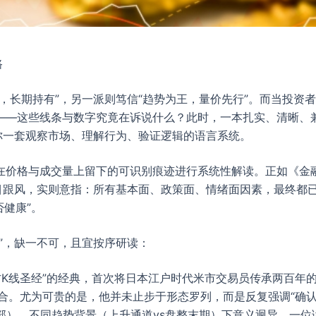
路
，长期持有”，另一派则笃信“趋势为王，量价先行”。而当投资
然——这些线条与数字究竟在诉说什么？此时，一本扎实、清晰、
你一套观察市场、理解行为、验证逻辑的语言系统。
在价格与成交量上留下的可识别痕迹进行系统性解读。正如《金融
盲目跟风，实则意指：所有基本面、政策面、情绪面因素，最终都
否健康”。
”，缺一不可，且宜按序研读：
方K线圣经”的经典，首次将日本江户时代米市交易员传承两百年
组合。尤为可贵的是，他并未止步于形态罗列，而是反复强调“确认
部）、不同趋势背景（上升通道vs盘整末期）下意义迥异。一位