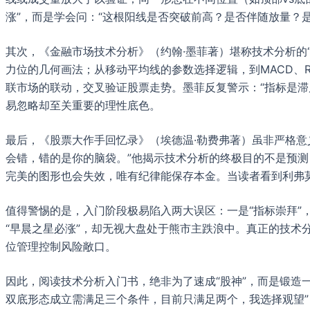
涨”，而是学会问：“这根阳线是否突破前高？是否伴随放量？
其次，《金融市场技术分析》（约翰·墨菲著）堪称技术分析的
力位的几何画法；从移动平均线的参数选择逻辑，到MACD、
联市场的联动，交叉验证股票走势。墨菲反复警示：“指标是滞
易忽略却至关重要的理性底色。
最后，《股票大作手回忆录》（埃德温·勒费弗著）虽非严格意
会错，错的是你的脑袋。”他揭示技术分析的终极目的不是预测
完美的图形也会失效，唯有纪律能保存本金。当读者看到利弗
值得警惕的是，入门阶段极易陷入两大误区：一是“指标崇拜”
“早晨之星必涨”，却无视大盘处于熊市主跌浪中。真正的技术
位管理控制风险敞口。
因此，阅读技术分析入门书，绝非为了速成“股神”，而是锻造
双底形态成立需满足三个条件，目前只满足两个，我选择观望”