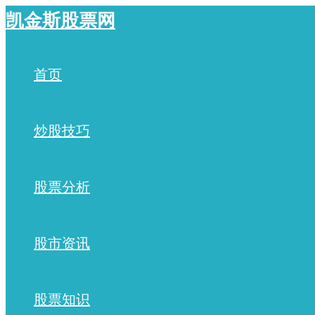
跳
凯金斯股票网
至
内
容
首页
炒股技巧
股票分析
股市资讯
股票知识