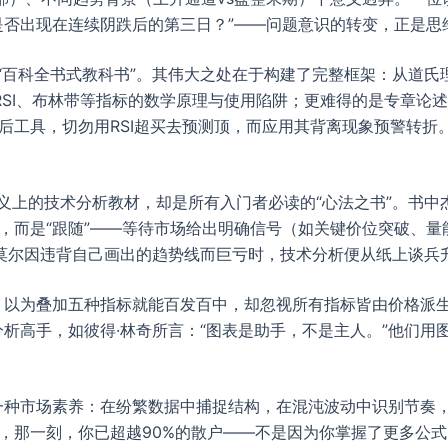
是否出现在连续阴跌后的第三日？”——问题意识的转变，正是思
“百科全书式教科书”。其伟大之处在于构建了完整框架：从道氏
RSI、布林带等指标的数学原理与使用陷阱；更难得的是专章论述
后工具，切勿用RSI超买去预测顶，而应用其背离现象预警转折
义上的技术分析教材，却是所有入门者必读的“心法之书”。书中
，而是“跟随”——等待市场给出明确信号（如关键价位突破、量
莫尔因违背自己画出的趋势线而巨亏时，技术分析便从纸上谈兵
，以为叠加五种指标就能百发百中，却忽视所有指标皆由价格派生
分析高手，如彼得·林奇所言：“图表是助手，不是主人。”他们
一种市场素养：在纷繁数据中捕捉结构，在混沌波动中识别节奏
，那一刻，你已超越90%的散户——不是因为你掌握了更多公