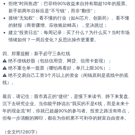
拒绝“时间焦虑”：巴菲特90%收益来自持有期超10年的股票。
新手前两年目标应是“不亏钱”，而非“翻倍”；
接纳“无知权”：看不懂的行业（如AI芯片、创新药）、看不懂
的财报（商誉骤增、应收账款畸高），坚决跳过；
建立“投资日志”：每周记录：买了什么？为什么买？当时市场
情绪如何？一周后变化？反思比操作更重要。
四、郑重提醒：新手必守三条红线
⚠️ 绝不借钱炒股（包括信用贷、网贷、信用卡套现）；
⚠️ 绝不重仓单一股票（哪怕再看好，单只上限30%）；
⚠️ 绝不交易自己工资3个月以上的资金（闲钱原则是底线中的底
线）。
最后，请记住：股市真正的“捷径”，是慢下来读书、静下来复盘、
沉下去研究企业。当你能平静说出“我买的不是K线，而是未来十
年的现金流”时，你就已超越90%的参与者。投资之路没有终点，
但每一步清醒的脚印，都在为你积累不可剥夺的财富自由资本。
（全文约1280字）