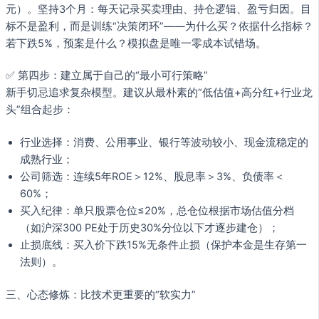
元）。坚持3个月：每天记录买卖理由、持仓逻辑、盈亏归因。目
标不是盈利，而是训练“决策闭环”——为什么买？依据什么指标？
若下跌5%，预案是什么？模拟盘是唯一零成本试错场。
✅ 第四步：建立属于自己的“最小可行策略”
新手切忌追求复杂模型。建议从最朴素的“低估值+高分红+行业龙
头”组合起步：
行业选择：消费、公用事业、银行等波动较小、现金流稳定的
成熟行业；
公司筛选：连续5年ROE＞12%、股息率＞3%、负债率＜
60%；
买入纪律：单只股票仓位≤20%，总仓位根据市场估值分档
（如沪深300 PE处于历史30%分位以下才逐步建仓）；
止损底线：买入价下跌15%无条件止损（保护本金是生存第一
法则）。
三、心态修炼：比技术更重要的“软实力”