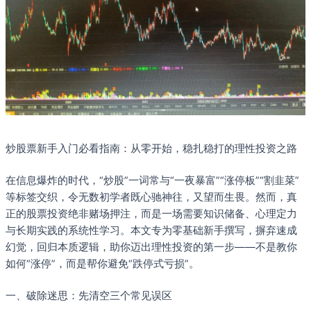
炒股票新手入门必看指南：从零开始，稳扎稳打的理性投资之路
在信息爆炸的时代，“炒股”一词常与“一夜暴富”“涨停板”“割韭菜”
等标签交织，令无数初学者既心驰神往，又望而生畏。然而，真
正的股票投资绝非赌场押注，而是一场需要知识储备、心理定力
与长期实践的系统性学习。本文专为零基础新手撰写，摒弃速成
幻觉，回归本质逻辑，助你迈出理性投资的第一步——不是教你
如何“涨停”，而是帮你避免“跌停式亏损”。
一、破除迷思：先清空三个常见误区