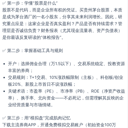
✅ 第一步：学懂“股票是什么”
股票不是代码，而是企业所有权的凭证。买贵州茅台股票，本质
是成为茅台酒厂的一名小股东，分享其未来利润增长。因此，研
究重点应是：这家企业是否真实盈利？产品是否有持续需求？管
理层是否诚信负责？财务报表（尤其现金流量表、资产负债表）
是你最该反复研读的“体检报告”。
✅ 第二步：掌握基础工具与规则
开户：选择佣金合理（万1.5以下）、交易系统稳定、投教资源
丰富的券商；
交易规则：T+1交易、10%涨跌幅限制（主板）、科创板/创业
板20%、新股上市首日不设涨跌幅；
关键术语：市盈率（PE）、市净率（PB）、ROE（净资产收益
率）、换手率、北向资金——不必死记，但需理解其反映的企
业经营质量与市场情绪。
✅ 第三步：用“模拟盘”完成肌肉记忆
下载主流券商APP，开通免费模拟交易账户（初始资金100万