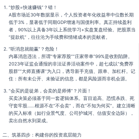
“炒股=快速赚钱”？错！
A股市场近30年数据显示，个人投资者年化收益率中位数长期
低于3%，显著低于同期GDP增速与国债利率。真正持续盈利
者，90%以上具备3年以上系统学习+实盘复盘经验。把股票当
“提款机”，往往沦为手续费和情绪成本的贡献者。
“听消息就能赢”？危险！
内幕消息违法，所谓“专家荐股”“庄家带单”99%是收割陷阱。
2023年证监会通报的非法证券活动案件中，超七成以“免费荐
股群”“大师直播课”为入口，诱导新手充值、跟单、加杠杆。记
住：所有未公开、未验证的信息，都是风险源而非机会源。
“会买的是徒弟，会卖的是师傅”？片面！
买卖决策必须基于同一套逻辑体系。盲目追高、恐慌杀跌、死
守套牢股……根源不在“不会卖”，而在“不知为何买”。建立清晰
的买入标准（如行业景气度、公司护城河、估值安全边际），
卖出自然水到渠成。
二、筑基四步：构建你的投资底层能力