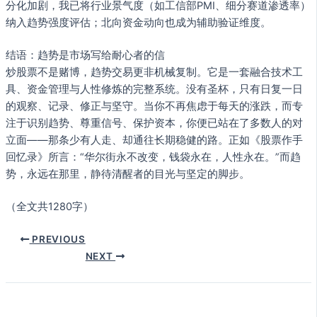
分化加剧，我已将行业景气度（如工信部PMI、细分赛道渗透率）
纳入趋势强度评估；北向资金动向也成为辅助验证维度。
结语：趋势是市场写给耐心者的信
炒股票不是赌博，趋势交易更非机械复制。它是一套融合技术工
具、资金管理与人性修炼的完整系统。没有圣杯，只有日复一日
的观察、记录、修正与坚守。当你不再焦虑于每天的涨跌，而专
注于识别趋势、尊重信号、保护资本，你便已站在了多数人的对
立面——那条少有人走、却通往长期稳健的路。正如《股票作手
回忆录》所言：“华尔街永不改变，钱袋永在，人性永在。”而趋
势，永远在那里，静待清醒者的目光与坚定的脚步。
（全文共1280字）
PREVIOUS
NEXT