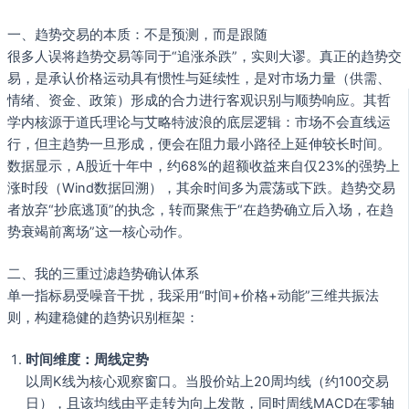
一、趋势交易的本质：不是预测，而是跟随
很多人误将趋势交易等同于“追涨杀跌”，实则大谬。真正的趋势交
易，是承认价格运动具有惯性与延续性，是对市场力量（供需、
情绪、资金、政策）形成的合力进行客观识别与顺势响应。其哲
学内核源于道氏理论与艾略特波浪的底层逻辑：市场不会直线运
行，但主趋势一旦形成，便会在阻力最小路径上延伸较长时间。
数据显示，A股近十年中，约68%的超额收益来自仅23%的强势上
涨时段（Wind数据回溯），其余时间多为震荡或下跌。趋势交易
者放弃“抄底逃顶”的执念，转而聚焦于“在趋势确立后入场，在趋
势衰竭前离场”这一核心动作。
二、我的三重过滤趋势确认体系
单一指标易受噪音干扰，我采用“时间+价格+动能”三维共振法
则，构建稳健的趋势识别框架：
时间维度：周线定势
以周K线为核心观察窗口。当股价站上20周均线（约100交易
日），且该均线由平走转为向上发散，同时周线MACD在零轴