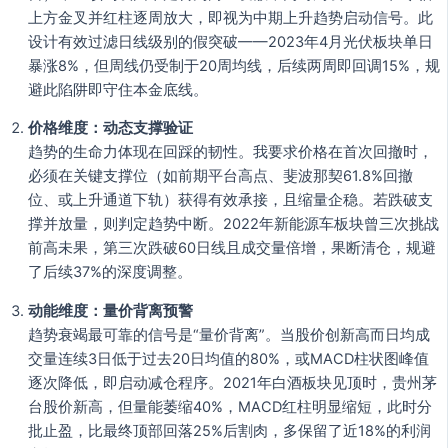
上方金叉并红柱逐周放大，即视为中期上升趋势启动信号。此
设计有效过滤日线级别的假突破——2023年4月光伏板块单日
暴涨8%，但周线仍受制于20周均线，后续两周即回调15%，规
避此陷阱即守住本金底线。
价格维度：动态支撑验证
趋势的生命力体现在回踩的韧性。我要求价格在首次回撤时，
必须在关键支撑位（如前期平台高点、斐波那契61.8%回撤
位、或上升通道下轨）获得有效承接，且缩量企稳。若跌破支
撑并放量，则判定趋势中断。2022年新能源车板块曾三次挑战
前高未果，第三次跌破60日线且成交量倍增，果断清仓，规避
了后续37%的深度调整。
动能维度：量价背离预警
趋势衰竭最可靠的信号是“量价背离”。当股价创新高而日均成
交量连续3日低于过去20日均值的80%，或MACD柱状图峰值
逐次降低，即启动减仓程序。2021年白酒板块见顶时，贵州茅
台股价新高，但量能萎缩40%，MACD红柱明显缩短，此时分
批止盈，比最终顶部回落25%后割肉，多保留了近18%的利润