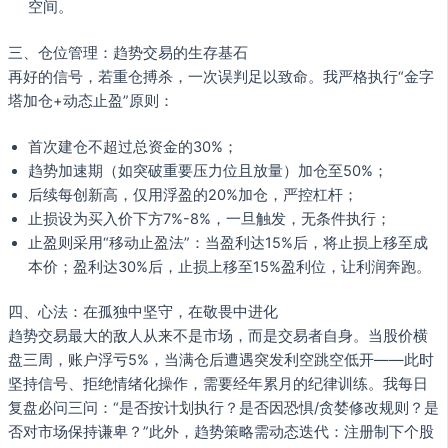
空间。
三、仓位管理：趋势交易的生存基石
再好的信号，若重仓搏杀，一次误判足以致命。我严格执行“金字
塔加仓+动态止盈”原则：
首次建仓不超过总资金的30%；
趋势加速期（如突破重要压力位且放量）加仓至50%；
后续每创新高，仅用浮盈的20%加仓，严控杠杆；
止损设为买入价下方7%-8%，一旦触发，无条件执行；
止盈则采用“移动止盈法”：当盈利达15%后，将止损上移至成
本价；盈利达30%后，止损上移至15%盈利位，让利润奔跑。
四、心法：在孤独中坚守，在敬畏中进化
趋势交易最大的敌人从来不是市场，而是交易者自身。当股价横
盘三周，账户浮亏5%，当满仓后遭遇突发利空跳空低开——此时
坚持信号、拒绝情绪化操作，需要经年累月的纪律训练。我每日
复盘必问三问：“是否按计划执行？是否因恐惧/贪婪修改规则？是
否对市场保持谦卑？”此外，趋势策略需动态迭代：注册制下个股