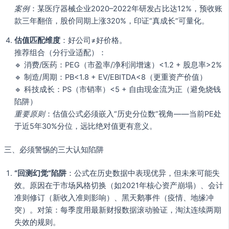
案例
：某医疗器械企业2020–2022年研发占比达12%，预收账
款三年翻倍，股价同期上涨320%，印证“真成长”可量化。
估值匹配维度
：好公司≠好价格。
推荐组合（分行业适配）：
🔹 消费/医药：PEG（市盈率/净利润增速）<1.2 + 股息率>2%
🔹 制造/周期：PB<1.8 + EV/EBITDA<8（更重资产价值）
🔹 科技成长：PS（市销率）<5 + 自由现金流为正（避免烧钱
陷阱）
重要原则
：估值公式必须嵌入“历史分位数”视角——当前PE处
于近5年30%分位，远比绝对值更有意义。
三、必须警惕的三大认知陷阱
“回测幻觉”陷阱
：公式在历史数据中表现优异，但未来可能失
效。原因在于市场风格切换（如2021年核心资产崩塌）、会计
准则修订（新收入准则影响）、黑天鹅事件（疫情、地缘冲
突）。对策：每季度用最新财报数据滚动验证，淘汰连续两期
失效的规则。