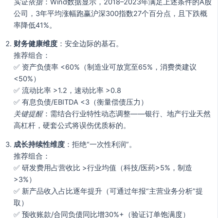
实证依据
：Wind数据显示，2018–2023年满足上述条件的A股
公司，3年平均涨幅跑赢沪深300指数27个百分点，且下跌概
率降低41%。
财务健康维度
：安全边际的基石。
推荐组合：
✅ 资产负债率 <60%（制造业可放宽至65%，消费类建议
<50%）
✅ 流动比率 >1.2，速动比率 >0.8
✅ 有息负债/EBITDA <3（衡量偿债压力）
关键提醒
：需结合行业特性动态调整——银行、地产行业天然
高杠杆，硬套公式将误伤优质标的。
成长持续性维度
：拒绝“一次性利润”。
推荐组合：
✅ 研发费用占营收比 >行业均值（科技/医药>5%，制造
>3%）
✅ 新产品收入占比逐年提升（可通过年报“主营业务分析”提
取）
✅ 预收账款/合同负债同比增30%+（验证订单饱满度）