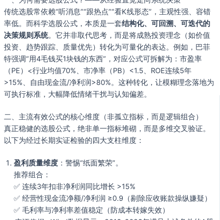
传统选股常依赖“听消息”“跟热点”“看K线形态”，主观性强、容错
率低。而科学选股公式，本质是一套
结构化、可回溯、可迭代的
决策规则系统
。它并非取代思考，而是将成熟投资理念（如价值
投资、趋势跟踪、质量优先）转化为可量化的表达。例如，巴菲
特强调“用4毛钱买1块钱的东西”，对应公式可拆解为：市盈率
（PE）<行业均值70%、市净率（PB）<1.5、ROE连续5年
>15%、自由现金流/净利润>80%。这种转化，让模糊理念落地为
可执行标准，大幅降低情绪干扰与认知偏差。
二、主流有效公式的核心维度（非孤立指标，而是逻辑组合）
真正稳健的选股公式，绝非单一指标堆砌，而是多维交叉验证。
以下为经过长期实证检验的四大支柱维度：
盈利质量维度
：警惕“纸面繁荣”。
推荐组合：
✅ 连续3年扣非净利润同比增长 >15%
✅ 经营性现金流净额/净利润 ≥0.9（剔除应收账款操纵嫌疑）
✅ 毛利率与净利率差值稳定（防成本转嫁失效）