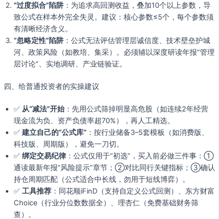
“过度拟合”陷阱
：为追求高回测收益，叠加10个以上参数，导
致公式在样本外完全失灵。建议：核心参数≤5个，每个参数须
有清晰经济含义。
“忽略定性”陷阱
：公式无法评估管理层诚信度、技术壁垒护城
河、政策风险（如教培、集采）。必须辅以深度研读年报“管理
层讨论”、实地调研、产业链验证。
四、给普通投资者的实操建议
✅
从“减法”开始
：先用公式筛掉明显高危股（如连续2年经营
现金流为负、资产负债率超70%），再人工精选。
✅
建立自己的“公式库”
：按行业储备3–5套模板（如消费版、
科技版、周期版），避免一刀切。
✅
绑定交易纪律
：公式仅用于“初选”，买入前必做三件事：①
通读最新年报“风险提示”章节；②对比同行关键指标；③确认
持仓周期匹配（公式适合中长线，勿用于短线博弈）。
✅
工具推荐
：同花顺iFinD（支持自定义公式回测）、东方财富
Choice（行业分位数数据全）、理杏仁（免费基础财务筛
查）。