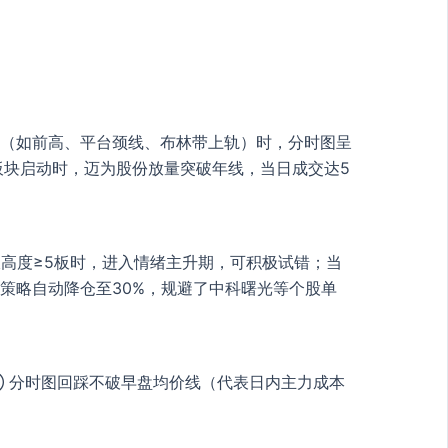
力位（如前高、平台颈线、布林带上轨）时，分时图呈
备板块启动时，迈为股份放量突破年线，当日成交达5
且连板高度≥5板时，进入情绪主升期，可积极试错；当
此时策略自动降仓至30%，规避了中科曙光等个股单
③ 分时图回踩不破早盘均价线（代表日内主力成本