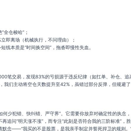
“全仓梭哈”；
5%立即离场（机械执行，不问理由）；
—短线本质是“时间换空间”，拖沓即慢性失血。
000笔交易，发现83%的亏损源于违反纪律（如扛单、补仓、追
Q4，我们主动将空仓天数提升至42%，虽错过部分反弹，但规避了1
“如何少犯错、快纠错、严守界”。它需要你放弃对确定性的执念
再追问“明天涨不涨”，而专注“此刻是否符合我的三阶标准”，
默念——“我买的不是股票，是我亲手制定并誓死捍卫的规则。”（