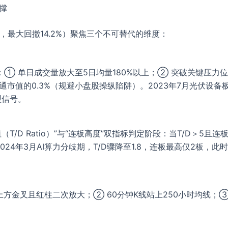
撑
%，最大回撤14.2%）聚焦三个不可替代的维度：
：① 单日成交量放大至5日均量180%以上；② 突破关键压
通市值的0.3%（规避小盘股操纵陷阱）。2023年7月光伏设
型信号。
T/D Ratio）”与“连板高度”双指标判定阶段：当T/D＞5
024年3月AI算力分歧期，T/D骤降至1.8，连板最高仅2板，
上方金叉且红柱二次放大；② 60分钟K线站上250小时均线；