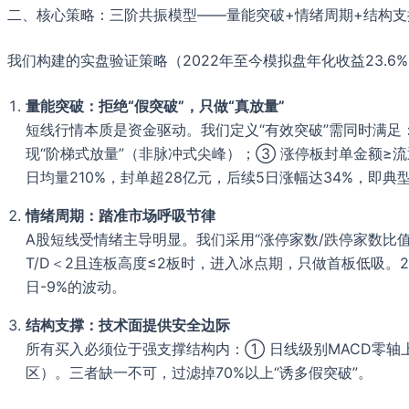
二、核心策略：三阶共振模型——量能突破+情绪周期+结构支
我们构建的实盘验证策略（2022年至今模拟盘年化收益23.6
量能突破：拒绝“假突破”，只做“真放量”
短线行情本质是资金驱动。我们定义“有效突破”需同时满足
现“阶梯式放量”（非脉冲式尖峰）；③ 涨停板封单金额≥流
日均量210%，封单超28亿元，后续5日涨幅达34%，即典
情绪周期：踏准市场呼吸节律
A股短线受情绪主导明显。我们采用“涨停家数/跌停家数比值（
T/D＜2且连板高度≤2板时，进入冰点期，只做首板低吸。2
日-9%的波动。
结构支撑：技术面提供安全边际
所有买入必须位于强支撑结构内：① 日线级别MACD零轴
区）。三者缺一不可，过滤掉70%以上“诱多假突破”。