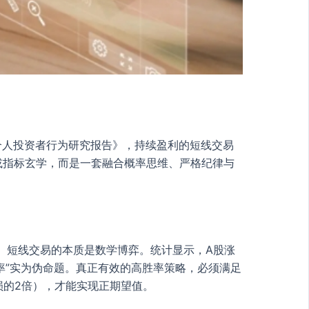
《个人投资者行为研究报告》，持续盈利的短线交易
盘或指标玄学，而是一套融合概率思维、严格纪律与
2%。短线交易的本质是数学博弈。统计显示，A股涨
“高胜率”实为伪命题。真正有效的高胜率策略，必须满足
亏损的2倍），才能实现正期望值。