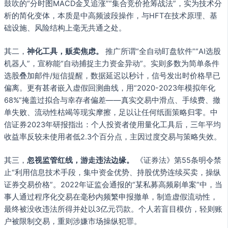
鼓吹的“分时图MACD金叉追涨”“集合竞价抢筹战法”，实为技术分
析的简化变体，本质是中高频波段操作，与HFT在技术原理、基
础设施、风险结构上毫无共通之处。
其二，
神化工具，贩卖焦虑。
推广所谓“全自动盯盘软件”“AI选股
机器人”，宣称能“自动捕捉主力资金异动”。实则多数为简单条件
选股叠加邮件/短信提醒，数据延迟以秒计，信号发出时价格早已
偏离。更有甚者嵌入虚假回测曲线，用“2020-2023年模拟年化
68%”掩盖过拟合与幸存者偏差——真实交易中滑点、手续费、撤
单失败、流动性枯竭等现实摩擦，足以让任何纸面策略归零。中
信证券2023年研报指出：个人投资者使用量化工具后，三年平均
收益率反较未使用者低2.3个百分点，主因过度交易与策略失效。
其三，
忽视监管红线，游走违法边缘。
《证券法》第55条明令禁
止“利用信息技术手段，集中资金优势、持股优势连续买卖，操纵
证券交易价格”。2022年证监会通报的“某私募高频刷单案”中，当
事人通过程序化交易在毫秒内频繁申报撤单，制造虚假流动性，
最终被没收违法所得并处以3亿元罚款。个人若盲目模仿，轻则账
户被限制交易，重则涉嫌市场操纵犯罪。