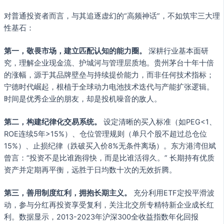
对普通投资者而言，与其追逐虚幻的“高频神话”，不如筑牢三大理
性基石：
第一，敬畏市场，建立匹配认知的能力圈。
深耕行业基本面研
究，理解企业现金流、护城河与管理层质地。贵州茅台十年十倍
的涨幅，源于其品牌壁垒与持续提价能力，而非任何技术指标；
宁德时代崛起，根植于全球动力电池技术迭代与产能扩张逻辑。
时间是优秀企业的朋友，却是投机噪音的敌人。
第二，构建纪律化交易系统。
设定清晰的买入标准（如PEG<1、
ROE连续5年>15%）、仓位管理规则（单只个股不超过总仓位
15%）、止损纪律（跌破买入价8%无条件离场）。东方港湾但斌
曾言：“投资不是比谁跑得快，而是比谁活得久。” 长期持有优质
资产并定期再平衡，远胜于日均数十次的无效折腾。
第三，善用制度红利，拥抱长期主义。
充分利用ETF定投平滑波
动，参与分红再投资享受复利，关注北交所专精特新企业成长红
利。数据显示，2013-2023年沪深300全收益指数年化回报