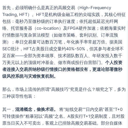
首先，必须明确什么是真正的高频交易（High-Frequency
Trading, HFT）。HFT是机构级金融工程的尖端实践，其核心特征
包括：毫秒乃至微秒级的订单执行速度；依托超低延迟光纤网
络、托管服务器（co-location）及FPGA硬件加速；依赖海量实时
行情数据与复杂算法模型（如做市策略、套利识别、订单流预
测）；单日交易量可达数百万笔，年化换手率常超万倍。据美国
SEC统计，HFT占美股日成交量约40%-50%，但其参与者全球不
足百家——全部为资本雄厚、技术团队数百人、年研发投入数千
万美元以上的顶级对冲基金、做市商或投行自营部门。
个人投资
者连接入交易所纳秒级行情接口的资格都没有，更遑论部署微秒
级风控系统与灾难恢复机制。
那么，市场上流传的所谓“高频技巧”究竟是什么？细究之下，多为
三种误导性包装：
其一，
混淆概念，偷换术语。
将“短线交易”“日内交易”甚至“T+0
可转债操作”粗暴冠以“高频”之名。A股实行T+1交易制度，且对股
票当日买入不可卖出，客观上已排除高频交易基础。部分自媒体